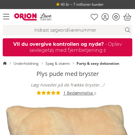
40 år ‒ 7 millioner kunder
Huskeseddel
Kundekonto
Bonus
åbn menu
Ind
Søgeforslag
Søgning
fi
Vil du overgive kontrollen og nyde?
- Oplev
sexlegetøj med fjernbetjening
Startside
Underholdning
Spøg & skæmt
Party & sexy dekoration
Plys pude med bryster
Læg hovedet på de frække bryster...!
1 Bedømmelse