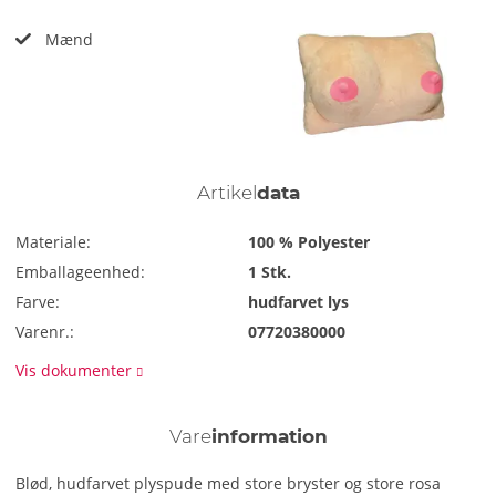
Mænd
Artikel
data
Materiale:
100 % Polyester
Emballageenhed:
1 Stk.
Farve:
hudfarvet lys
Varenr.:
07720380000
Vis dokumenter
Vare
information
Blød, hudfarvet plyspude med store bryster og store rosa