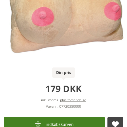
Din pris
179 DKK
inkl. moms-
plus forsendelse
Varenr.: 07720380000
i indkøbskurven