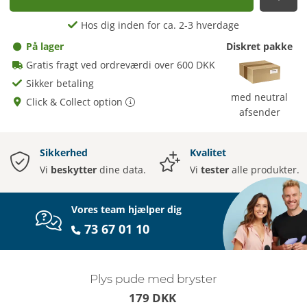
afs
Hos dig inden for ca. 2-3 hverdage
På lager
Diskret pakke
Gratis fragt ved ordreværdi over 600 DKK
Sikker betaling
med neutral
Click & Collect option
afsender
Sikkerhed
Kvalitet
Vi
beskytter
dine data.
Vi
tester
alle produkter.
Vores team hjælper dig
73 67 01 10
Plys pude med bryster
179 DKK