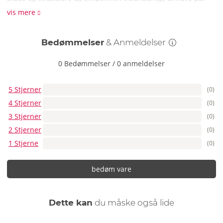
Forførelse kan være så behageligt!
vis mere
Hvordan rengør jeg Lobellis-lingerisættet?
Rengør negligé og g-streng med en skånsom håndvask med
Bedømmelser
& Anmeldelser
mildt vaskemiddel.
0 Bedømmelser
/
0 anmeldelser
5 Stjerner
(0)
4 Stjerner
(0)
3 Stjerner
(0)
2 Stjerner
(0)
1 Stjerne
(0)
bedøm vare
Dette kan
du måske også lide