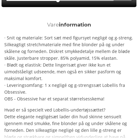
Vare
information
· Snit og materiale: Sort sæt med figursyet negligé og g-streng.
Silkeagtigt stretchmateriale med fine blonder på og under
skålene og forneden. Diskret smykkedetalje mellem de bløde
skåle. Justerbare stropper. 85% polyamid, 15% elastan.
· Blødt og elastisk: Dette lingerisæt giver ikke kun et
uimodståeligt udseende, men også en sikker pasform og
maksimal komfort.
· Leveringsomfang: 1 x negligé og g-strengssæt Lobellis fra
Obsessive.
OBS - Obsessive har et separat størrelsesskema!
Hvad er så specielt ved Lobellis-undertøjssættet?
Dette elegante negligésæt lader din hud skinne sensuelt
igennem med smukke, fine blonder på og under skålene og
forneden. Den silkeagtige negligé og den lille g-streng er
bløde og strækbare og simpelthen vidunderlige at have på.