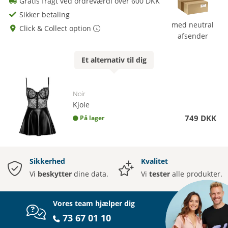
Gratis fragt ved ordreværdi over 600 DKK
Sikker betaling
med neutral
Click & Collect option
afsender
Et
alternativ
til dig
Noir
Kjole
749 DKK
På lager
Sikkerhed
Kvalitet
Vi
beskytter
dine data.
Vi
tester
alle produkter.
Vores team hjælper dig
73 67 01 10