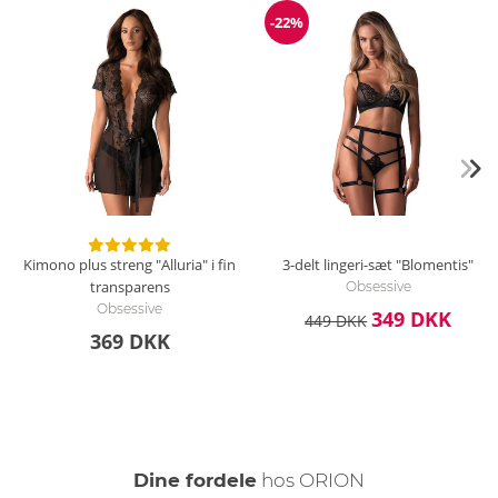
-22%
Rabat
Kimono plus streng "Alluria" i fin
3-delt lingeri-sæt "Blomentis"
transparens
Obsessive
Obsessive
349 DKK
449 DKK
369 DKK
Dine fordele
hos ORION