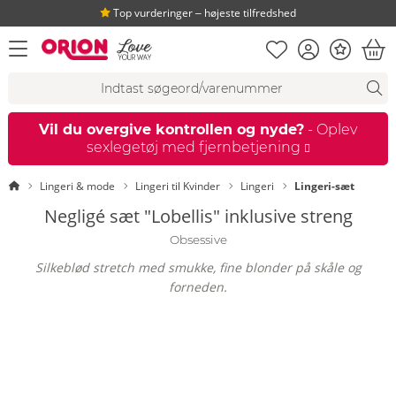
Top vurderinger ‒ højeste tilfredshed
Huskeseddel
Kundekonto
Bonus
åbn menu
Ind
Søgeforslag
Søgning
fi
Vil du overgive kontrollen og nyde?
- Oplev
sexlegetøj med fjernbetjening
Startside
Lingeri & mode
Lingeri til Kvinder
Lingeri
Lingeri-sæt
Negligé sæt "Lobellis" inklusive streng
Obsessive
Silkeblød stretch med smukke, fine blonder på skåle og
forneden.