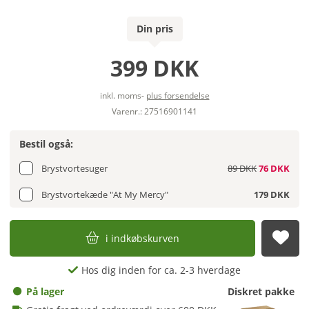
Din pris
399 DKK
inkl. moms-
plus forsendelse
Varenr.: 27516901141
Bestil også:
Brystvortesuger
89 DKK
76 DKK
Brystvortekæde "At My Mercy"
179 DKK
i indkøbskurven
afs
Hos dig inden for ca. 2-3 hverdage
På lager
Diskret pakke