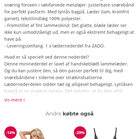
snøring foroven i sølvfarvede metaløjer. Justerbare snørebånd
for perfekt pasform. Med lynlås bagpå. Læder (lam, kromfrit
garvet); tekstilindlæg 100% polyester.
- Fremstillet af fint lammeskind: Det glatte, bløde læder ser
ikke kun uimodståeligt ud, men er også ekstremt behageligt at
have på.
- Leveringsomfang: 1 x lædernederdel fra ZADO.
Hvad er så specielt ved denne nederdel?
Denne mininederdel er lavet af handskeblødt lammelæder.
Og du kan justere den, så den passer perfekt til dig, med
snørebåndene i siderne over strækindsatserne.
Lædernederdelen sidder tæt og alligevel behageligt. Lynlåsen
bagpå er en praktisk detalje. Det betyder, at du ikke altid
behøver at stramme snørebåndene, når du tager tøjet af og
vis mere
på. Kombiner lædernederdelen med dine eksisterende toppe
på mange forskellige måder. Fra underdanig til dominerende,
Andre
købte også
alt er muligt!
Hvordan gør jeg nederdelen ren?
-14%
-29%
Rabat
Rabat
Det eneste, du skal gøre, er at tørre nederdelen over med en