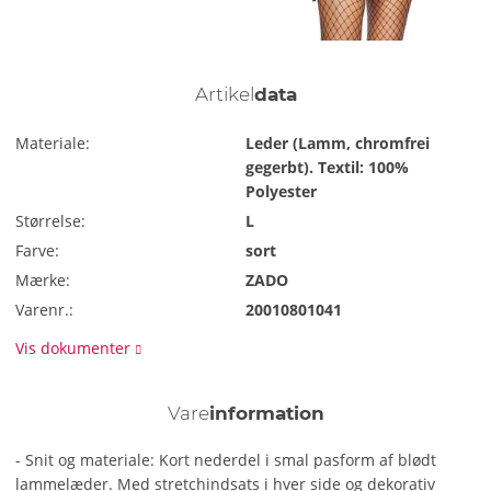
Artikel
data
Materiale:
Leder (Lamm, chromfrei
gegerbt). Textil: 100%
Polyester
Størrelse:
L
Farve:
sort
Mærke:
ZADO
Varenr.:
20010801041
Vis dokumenter
Vare
information
- Snit og materiale: Kort nederdel i smal pasform af blødt
lammelæder. Med stretchindsats i hver side og dekorativ