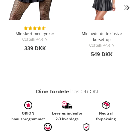
Miniskørt med rynker
Mininederdel inklusive
korsettop
Cottelli PARTY
Cottelli PARTY
339 DKK
549 DKK
Dine fordele
hos ORION
ORION
Leveres indenfor
Neutral
bonusprogrammet
2-3 hverdage
forpakning