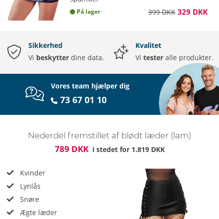
329 DKK
På lager
399 DKK
Sikkerhed
Kvalitet
Vi
beskytter
dine data.
Vi
tester
alle produkter.
Vores team hjælper dig
73 67 01 10
Nederdel fremstillet af blødt læder (lam)
789 DKK
i stedet for
1.819 DKK
Kvinder
Lynlås
Snøre
Ægte læder