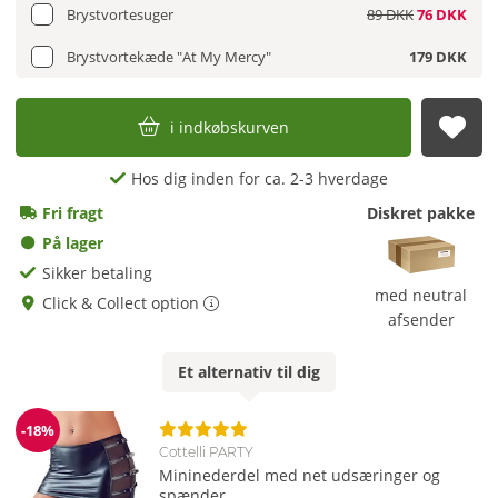
Brystvortesuger
89 DKK
76 DKK
Brystvortekæde "At My Mercy"
179 DKK
i indkøbskurven
afs
Hos dig inden for ca. 2-3 hverdage
Fri fragt
Diskret pakke
På lager
Sikker betaling
med neutral
Click & Collect option
afsender
Et
alternativ
til dig
-18%
Rabat
Cottelli PARTY
Mininederdel med net udsæringer og
spænder