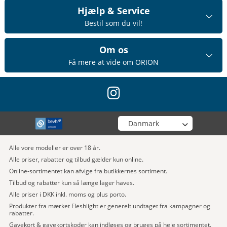
Hjælp & Service
Bestil som du vil!
Om os
Få mere at vide om ORION
instagram
Vælg din butik
Alle vore modeller er over 18 år.
Alle priser, rabatter og tilbud gælder kun online.
Online-sortimentet kan afvige fra butikkernes sortiment.
Tilbud og rabatter kun så længe lager haves.
Alle priser i DKK inkl. moms og plus porto.
Produkter fra mærket Fleshlight er generelt undtaget fra kampagner og
rabatter.
Gavekort & gavekortskoder kan indløses og bruges på hele sortimentet.