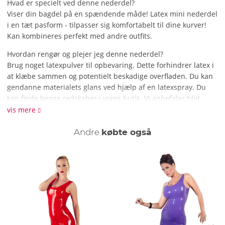
Hvad er specielt ved denne nederdel?
Viser din bagdel på en spændende måde! Latex mini nederdel
i en tæt pasform - tilpasser sig komfortabelt til dine kurver!
Kan kombineres perfekt med andre outfits.
Hvordan rengør og plejer jeg denne nederdel?
Brug noget latexpulver til opbevaring. Dette forhindrer latex i
at klæbe sammen og potentielt beskadige overfladen. Du kan
gendanne materialets glans ved hjælp af en latexspray. Du
kan finde begge redskaber i vores butik. Vi anbefaler blid
håndvask med mildt rengøringsmiddel til rengøring.
vis mere
Andre
købte også