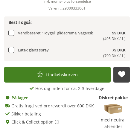
inkl. moms-
plus forsendelse
Varenr.: 29000333061
Bestil også:
Vandbaseret "Toygel" glidecreme, vegansk
99 DKK
(495 DKK / 1l)
Latex glans spray
79 DKK
(790 DKK / 1l)
i indkøbskurven
afs
Hos dig inden for ca. 2-3 hverdage
På lager
Diskret pakke
Gratis fragt ved ordreværdi over 600 DKK
Sikker betaling
med neutral
Click & Collect option
afsender