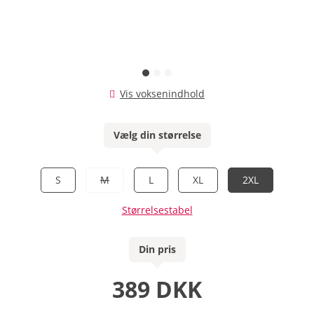
Vis voksenindhold
Vælg din størrelse
S
M
L
XL
2XL
Størrelsestabel
Din pris
389 DKK