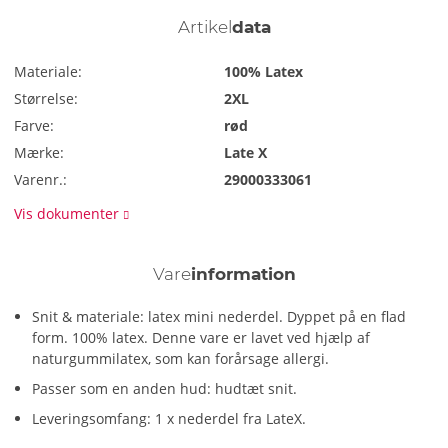
Artikel
data
Materiale:
100% Latex
Størrelse:
2XL
Farve:
rød
Mærke:
Late X
Varenr.:
29000333061
Vis dokumenter
Vare
information
Snit & materiale: latex mini nederdel. Dyppet på en flad
form. 100% latex. Denne vare er lavet ved hjælp af
naturgummilatex, som kan forårsage allergi.
Passer som en anden hud: hudtæt snit.
Leveringsomfang: 1 x nederdel fra LateX.