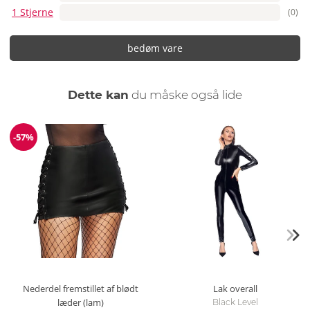
1 Stjerne
(0)
bedøm vare
Dette kan
du måske også lide
-57%
Rabat
Nederdel fremstillet af blødt
Lak overall
læder (lam)
Black Level