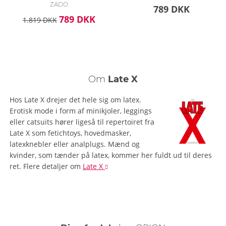
ZADO
789 DKK
789 DKK
1.819 DKK
Om
Late X
Hos Late X drejer det hele sig om latex.
Erotisk mode i form af minikjoler, leggings
eller catsuits hører ligeså til repertoiret fra
Late X som fetichtoys, hovedmasker,
latexknebler eller analplugs. Mænd og
kvinder, som tænder på latex, kommer her fuldt ud til deres
ret.
Flere detaljer
om
Late X