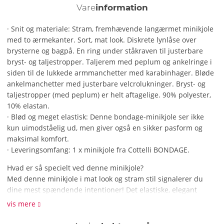
Vare
information
· Snit og materiale: Stram, fremhævende langærmet minikjole
med to ærmekanter. Sort, mat look. Diskrete lynlåse over
brysterne og bagpå. En ring under ståkraven til justerbare
bryst- og taljestropper. Taljerem med peplum og ankelringe i
siden til de lukkede armmanchetter med karabinhager. Bløde
ankelmanchetter med justerbare velcrolukninger. Bryst- og
taljestropper (med peplum) er helt aftagelige. 90% polyester,
10% elastan.
· Blød og meget elastisk: Denne bondage-minikjole ser ikke
kun uimodståelig ud, men giver også en sikker pasform og
maksimal komfort.
· Leveringsomfang: 1 x minikjole fra Cottelli BONDAGE.
Hvad er så specielt ved denne minikjole?
Med denne minikjole i mat look og stram stil signalerer du
dine mest spændende intentioner! Det elastiske, elegant
glitrende materiale smyger sig om dine kurver på en blød og
vis mere
spændende måde. Lynlåsen bagpå gør den hurtig og nem at
tage på. Du kan fastgøre bryststroppen med taljeremmen til