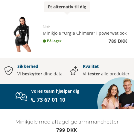
Et
alternativ
til dig
Noir
Minikjole "Orgia Chimera" i powerwetlook
789 DKK
På lager
Sikkerhed
Kvalitet
Vi
beskytter
dine data.
Vi
tester
alle produkter.
Vores team hjælper dig
73 67 01 10
Minikjole med aftagelige armmanchetter
799 DKK