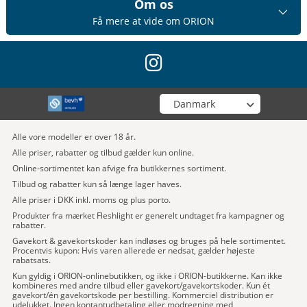
Om os
Få mere at vide om ORION
instagram
Vælg din butik
Alle vore modeller er over 18 år.
Alle priser, rabatter og tilbud gælder kun online.
Online-sortimentet kan afvige fra butikkernes sortiment.
Tilbud og rabatter kun så længe lager haves.
Alle priser i DKK inkl. moms og plus porto.
Produkter fra mærket Fleshlight er generelt undtaget fra kampagner og
rabatter.
Gavekort & gavekortskoder kan indløses og bruges på hele sortimentet.
Procentvis kupon: Hvis varen allerede er nedsat, gælder højeste
rabatsats.
Kun gyldig i ORION-onlinebutikken, og ikke i ORION-butikkerne. Kan ikke
kombineres med andre tilbud eller gavekort/gavekortskoder. Kun ét
gavekort/én gavekortskode per bestilling. Kommerciel distribution er
udelukket. Ingen kontantudbetaling eller modregning med