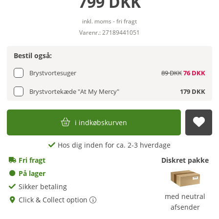
799 DKK
inkl. moms - fri fragt
Varenr.: 27189441051
Bestil også:
Brystvortesuger
89 DKK
76 DKK
Brystvortekæde "At My Mercy"
179 DKK
i indkøbskurven
afs
Hos dig inden for ca. 2-3 hverdage
Fri fragt
Diskret pakke
På lager
Sikker betaling
med neutral
Click & Collect option
afsender