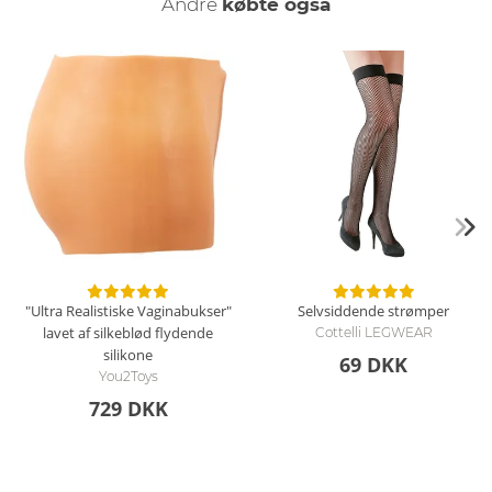
Andre
købte også
ringen på ståkraven. Taljeremmen fremhæver det udspilede
peplum, og bondageringene i siden indbyder til spændende,
bløde bondagelege. De medfølgende armmanchetter kan
hurtigt hægtes på med deres karabinhager. Det gør dig
spændende forsvarsløs, når lynlåsen over brysterne åbnes.
Sikke en spændende leg!
Hvordan rengør jeg minikjolen?
Rengør minikjolen og armmanchetterne med en skånsom
håndvask og et mildt rengøringsmiddel.
"Ultra Realistiske Vaginabukser"
Selvsiddende strømper
lavet af silkeblød flydende
Cottelli LEGWEAR
silikone
69 DKK
You2Toys
729 DKK