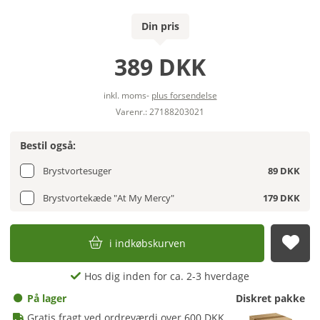
Din pris
389 DKK
inkl. moms-
plus forsendelse
Varenr.: 27188203021
Bestil også:
Brystvortesuger
89 DKK
Brystvortekæde "At My Mercy"
179 DKK
i indkøbskurven
afs
Hos dig inden for ca. 2-3 hverdage
På lager
Diskret pakke
Gratis fragt ved ordreværdi over 600 DKK