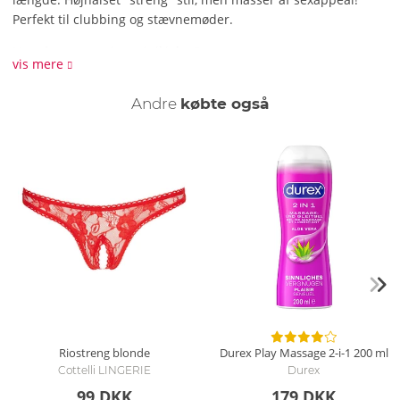
Perfekt til clubbing og stævnemøder.
Hvordan rengør jeg minikjolen?
vis mere
Vi anbefaler at vaske minikjolen forsigtigt i hånden med et
mildt vaskemiddel.
Andre
købte også
Riostreng blonde
Durex Play Massage 2-i-1
200 ml
Cottelli LINGERIE
Durex
99 DKK
179 DKK