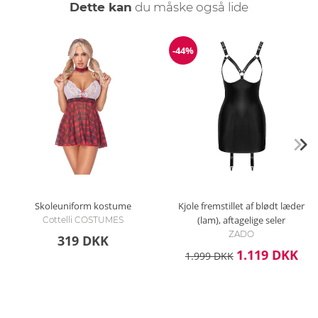
Dette kan
du måske også lide
-44%
Rabat
Skoleuniform kostume
Kjole fremstillet af blødt læder
(lam), aftagelige seler
Cottelli COSTUMES
ZADO
319 DKK
1.119 DKK
1.999 DKK