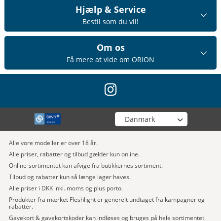
Hjælp & Service
Bestil som du vil!
Om os
Få mere at vide om ORION
instagram
Vælg din butik
Alle vore modeller er over 18 år.
Alle priser, rabatter og tilbud gælder kun online.
Online-sortimentet kan afvige fra butikkernes sortiment.
Tilbud og rabatter kun så længe lager haves.
Alle priser i DKK inkl. moms og plus porto.
Produkter fra mærket Fleshlight er generelt undtaget fra kampagner og
rabatter.
Gavekort & gavekortskoder kan indløses og bruges på hele sortimentet.