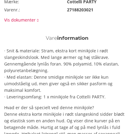
Mærke:
Cottelli PARTY
Varenr.:
27188203021
Vis dokumenter
Vare
information
· Snit & materiale: Stram, ekstra kort minikjole i rødt
slangeskindslook. Med lange ærmer og høj ståkrave.
Gennemgående lynlås foran. 90% polyamid, 10% elastan,
polyuretanbelægning.
· Med elastan: Denne smidige minikjole ser ikke kun
uimodståelig ud, men giver også en sikker pasform og
maksimal komfort.
· Leveringsomfang: 1 x minikjole fra Cottelli PARTY.
Hvad er der så specielt ved denne minikjole?
Denne ekstra korte minikjole i rødt slangeskind sidder blødt
og elastisk som en anden hud. Og viser dine kurver på en
betagende måde. Hurtig at tage af og på med lynlås i fuld
længde. Højhalset "streng" stil, men masser af sexappeal!