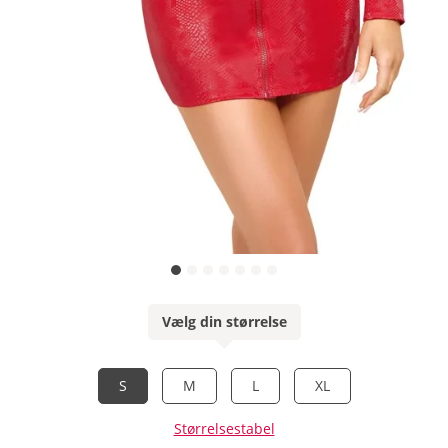
Vælg din størrelse
S
M
L
XL
Størrelsestabel