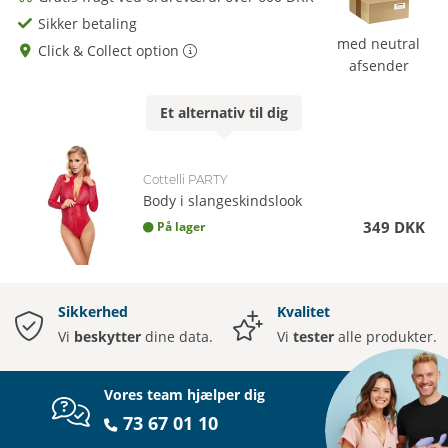
Sikker betaling
med neutral
Click & Collect option
afsender
Et
alternativ
til dig
Cottelli PARTY
Body i slangeskindslook
349 DKK
På lager
Sikkerhed
Kvalitet
Vi
beskytter
dine data.
Vi
tester
alle produkter.
Vores team hjælper dig
73 67 01 10