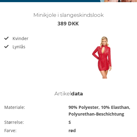
Minikjole i slangeskindslook
389 DKK
Kvinder
Lynlås
Artikel
data
Materiale:
90% Polyester, 10% Elasthan,
Polyurethan-Beschichtung
Størrelse:
S
Farve:
rød