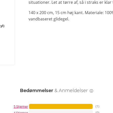
situationer. Let at tørre af, så i straks er kla
140 x 200 cm, 15 cm høj kant. Materiale: 100% p
vandbaseret glidegel.
yl)
Bedømmelser
& Anmeldelser
5 Stjerner
(1)
4 Stjerner
(0)