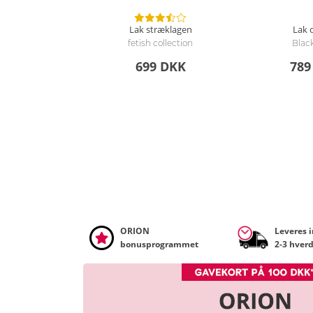
Lak stræklagen
Lak o
fetish collection
Black
699 DKK
789
ORION
Leveres 
bonusprogrammet
2-3 hver