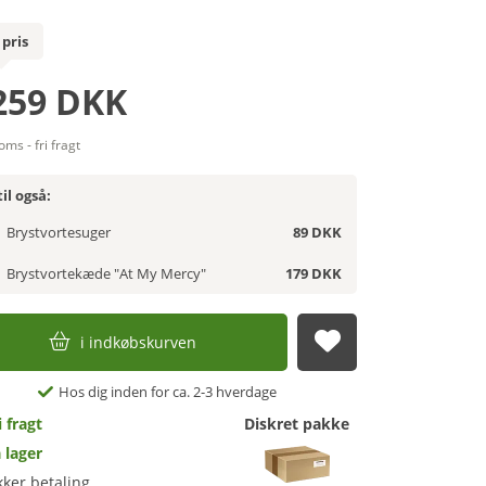
 pris
259 DKK
oms - fri fragt
il også:
Brystvortesuger
89 DKK
Brystvortekæde "At My Mercy"
179 DKK
i indkøbskurven
afsend
Hos dig inden for ca. 2-3 hverdage
i fragt
Diskret pakke
 lager
kker betaling