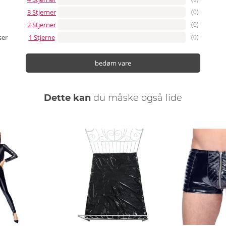
3 Stjerner
(0)
2 Stjerner
(0)
1 Stjerne
(0)
ser
bedøm vare
Dette kan
du måske også lide