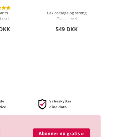
pants
Lak corsage og streng
 Level
Black Level
 DKK
549 DKK
de
Vi beskytter
ice
dine data