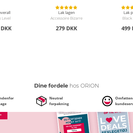
verall
Lak lagen
Lak 
 Level
Accessoire Bizarre
Black
 DKK
279 DKK
499
Dine fordele
hos ORION
indenfor
Neutral
Omfatten
dage
forpakning
kundeserv