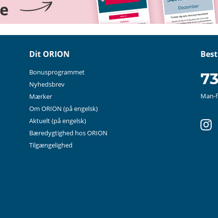
Dit ORION
Best
Bonusprogrammet
73
Nyhedsbrev
Man-fr
Mærker
Om ORION
(på engelsk)
in
Aktuelt
(på engelsk)
Bæredygtighed hos ORION
Tilgængelighed