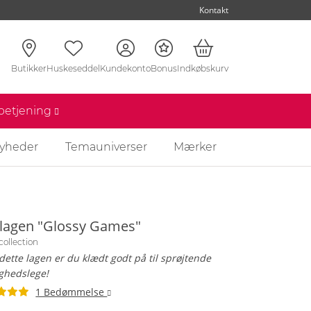
Kontakt
Butikker
Huskeseddel
Kundekonto
Bonus
Indkøbskurv
nbetjening
yheder
Temauniverser
Mærker
 lagen "Glossy Games"
 collection
ette lagen er du klædt godt på til sprøjtende
ghedslege!
1 Bedømmelse