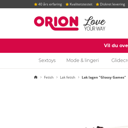
40 års erfaring
Kvalitetstestet
Diskret levering
Vil du ov
Sextoys
Mode & lingeri
Glidec
Startside
Fetish
Lak fetish
Lak lagen "Glossy Games"