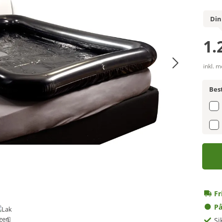
Din
1.
inkl. m
Best
Fr
På
Si