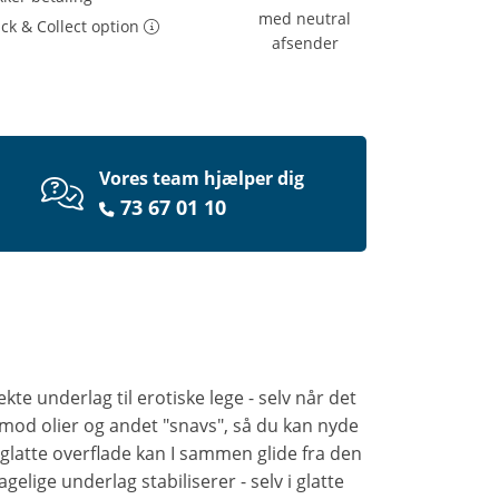
med neutral
ick & Collect option
afsender
Vores team hjælper dig
73 67 01 10
ekte underlag til erotiske lege - selv når det
 mod olier og andet "snavs", så du kan nyde
glatte overflade kan I sammen glide fra den
elige underlag stabiliserer - selv i glatte