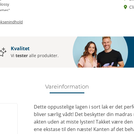
Cl
oksenindhold
Kvalitet
Vi
tester
alle produkter.
Vareinformation
Dette oppustelige lagen i sort lak er det perf
bliver særlig vådt! Det beskytter din madras
akten uden at miste lysten! Takket være den 
ene ekstase til den næste! Kanten af det behag