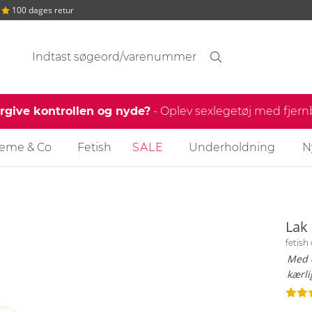
100 dages retur
Søgeforslag
Søgning
find
ergive kontrollen og nyde?
- Oplev sexlegetøj med fjer
reme & Co
Fetish
SALE
Underholdning
N
Lak
fetish
Med d
kærli