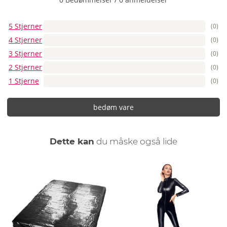
5 Stjerner
(0)
4 Stjerner
(0)
3 Stjerner
(0)
2 Stjerner
(0)
1 Stjerne
(0)
bedøm vare
Dette kan
du måske også lide