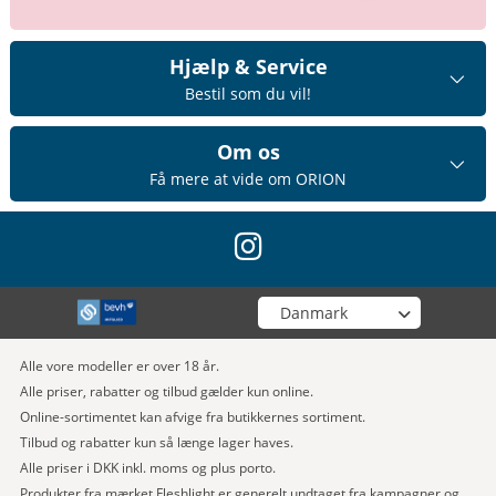
Hjælp & Service
Bestil som du vil!
Om os
Få mere at vide om ORION
instagram
Vælg din butik
Alle vore modeller er over 18 år.
Alle priser, rabatter og tilbud gælder kun online.
Online-sortimentet kan afvige fra butikkernes sortiment.
Tilbud og rabatter kun så længe lager haves.
Alle priser i DKK inkl. moms og plus porto.
Produkter fra mærket Fleshlight er generelt undtaget fra kampagner og