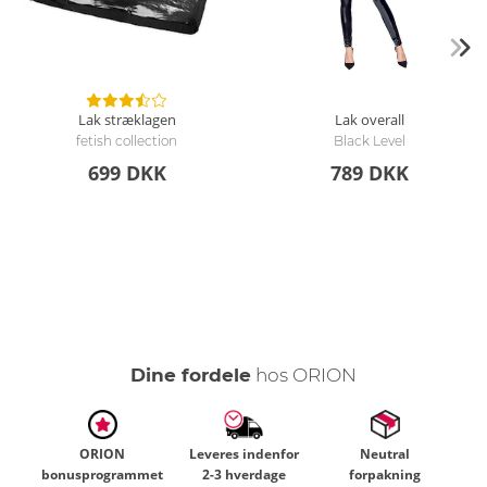
Lak stræklagen
Lak overall
fetish collection
Black Level
699 DKK
789 DKK
Dine fordele
hos ORION
ORION
Leveres indenfor
Neutral
bonusprogrammet
2-3 hverdage
forpakning