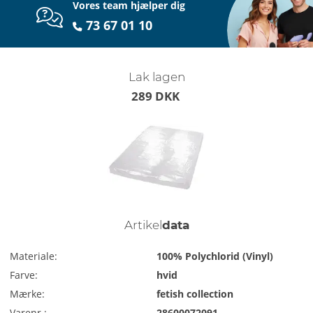
Vores team hjælper dig
73 67 01 10
Lak lagen
289 DKK
Artikel
data
Materiale:
100% Polychlorid (Vinyl)
Farve:
hvid
Mærke:
fetish collection
Varenr.:
28600072091