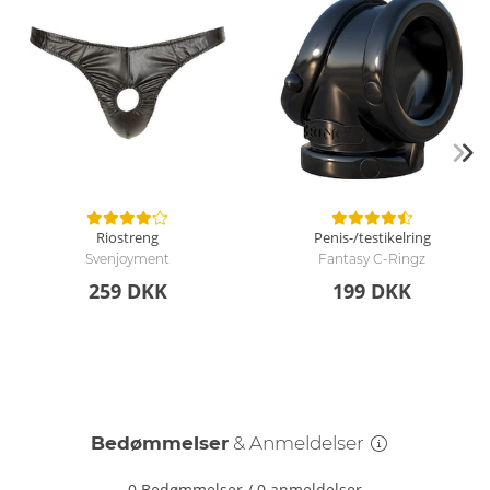
Riostreng
Penis-/testikelring
Svenjoyment
Fantasy C-Ringz
259 DKK
199 DKK
Bedømmelser
& Anmeldelser
0 Bedømmelser
/
0 anmeldelser