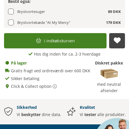
Bestil også:
Brystvortesuger
89 DKK
Brystvortekæde "At My Mercy"
179 DKK
i indkøbskurven
afs
Hos dig inden for ca. 2-3 hverdage
På lager
Diskret pakke
Gratis fragt ved ordreværdi over 600 DKK
Sikker betaling
med neutral
Click & Collect option
afsender
Sikkerhed
Kvalitet
Vi
beskytter
dine data.
Vi
tester
alle produkter.