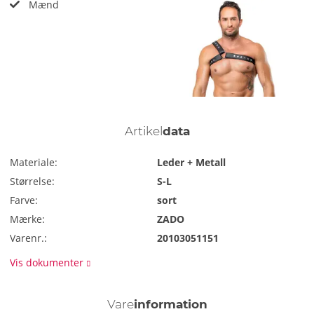
Mænd
Artikel
data
Materiale:
Leder + Metall
Størrelse:
S-L
Farve:
sort
Mærke:
ZADO
Varenr.:
20103051151
Vis dokumenter
Vare
information