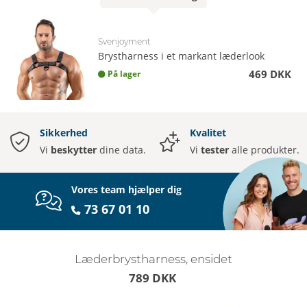
Svenjoyment
Brystharness i et markant læderlook
469 DKK
På lager
Sikkerhed
Kvalitet
Vi
beskytter
dine data.
Vi
tester
alle produkter.
Vores team hjælper dig
73 67 01 10
Læderbrystharness, ensidet
789 DKK