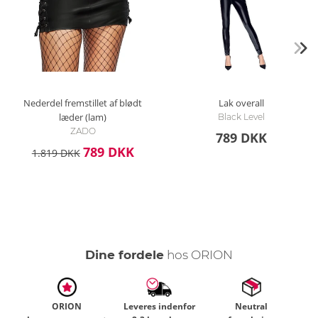
Nederdel fremstillet af blødt
Lak overall
læder (lam)
Black Level
ZADO
789 DKK
789 DKK
1.819 DKK
Dine fordele
hos ORION
ORION
Leveres indenfor
Neutral