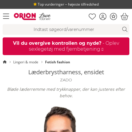
Top vurderinger ‒ højeste tilfredshed
Huskeseddel
Kundekonto
Bonus
åbn menu
Ind
Søgeforslag
Søgning
fi
Vil du overgive kontrollen og nyde?
- Oplev
sexlegetøj med fjernbetjening
Startside
Lingeri & mode
Fetish fashion
Læderbrystharness, ensidet
ZADO
Bløde læderremme med trykknapper, der kan justeres efter
behov.