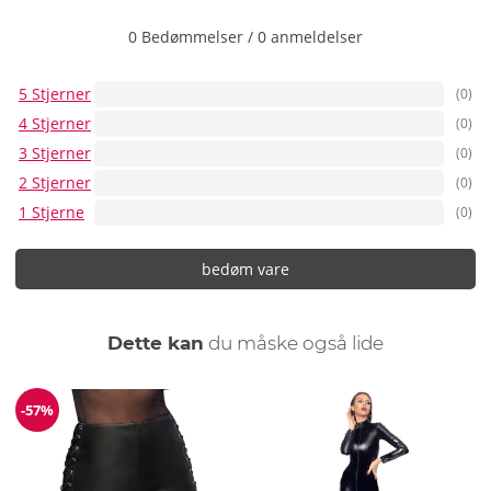
Rengør læderbrystharnesset med en fugtig klud. Hvis det er
nødvendigt, kan tørt læder plejes med en let læderfedt.
0 Bedømmelser
/
0 anmeldelser
5 Stjerner
(0)
4 Stjerner
(0)
3 Stjerner
(0)
2 Stjerner
(0)
1 Stjerne
(0)
bedøm vare
Dette kan
du måske også lide
-57%
Rabat