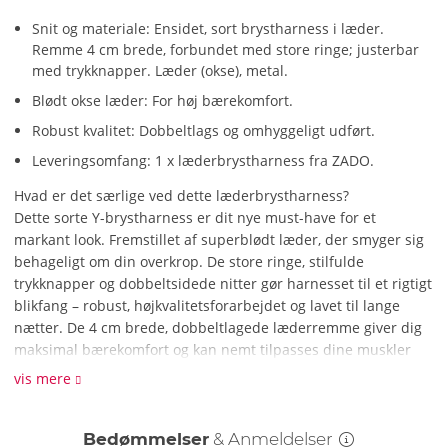
Snit og materiale: Ensidet, sort brystharness i læder.
Remme 4 cm brede, forbundet med store ringe; justerbar
med trykknapper. Læder (okse), metal.
Blødt okse læder: For høj bærekomfort.
Robust kvalitet: Dobbeltlags og omhyggeligt udført.
Leveringsomfang: 1 x læderbrystharness fra ZADO.
Hvad er det særlige ved dette læderbrystharness?
Dette sorte Y-brystharness er dit nye must-have for et
markant look. Fremstillet af superblødt læder, der smyger sig
behageligt om din overkrop. De store ringe, stilfulde
trykknapper og dobbeltsidede nitter gør harnesset til et rigtigt
blikfang – robust, højkvalitetsforarbejdet og lavet til lange
nætter. De 4 cm brede, dobbeltlagede læderremme giver dig
maksimal bærekomfort og kan nemt tilpasses dine muskler
med trykknapperne. Bær det direkte på huden eller afslappet
vis mere
over din skjorte – bring din stil til det næste niveau!
Hvordan rengør jeg læderbrystharnesset?
Bedømmelser
& Anmeldelser