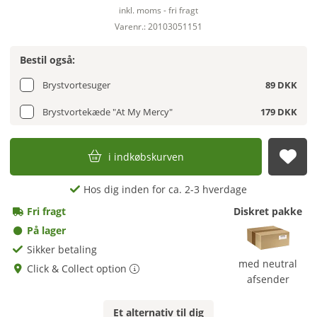
inkl. moms - fri fragt
Varenr.: 20103051151
Bestil også:
Brystvortesuger
89 DKK
Brystvortekæde "At My Mercy"
179 DKK
i indkøbskurven
afs
Hos dig inden for ca. 2-3 hverdage
Fri fragt
Diskret pakke
På lager
Sikker betaling
med neutral
Click & Collect option
afsender
Et
alternativ
til dig