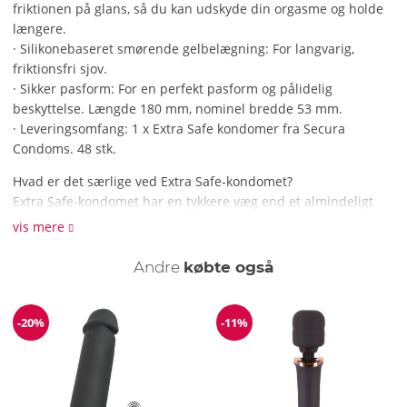
friktionen på glans, så du kan udskyde din orgasme og holde
længere.
· Silikonebaseret smørende gelbelægning: For langvarig,
friktionsfri sjov.
· Sikker pasform: For en perfekt pasform og pålidelig
beskyttelse. Længde 180 mm, nominel bredde 53 mm.
· Leveringsomfang: 1 x Extra Safe kondomer fra Secura
Condoms. 48 stk.
Hvad er det særlige ved Extra Safe-kondomet?
Extra Safe-kondomet har en tykkere væg end et almindeligt
kondom. Det betyder, at det gnider mindre mod glans og
vis mere
derfor kan forlænge nydelsen ved samleje. Almindelige delay-
kondomer indeholder som regel en gel med benzokain, som
Andre
købte også
kan give bivirkninger. I stedet for et vandbaseret smøremiddel
er Extra Safe-kondomet belagt med et silikonesmøremiddel af
høj kvalitet. For absolut glat sjov - langvarig og dobbelt sikker!
-20%
-11%
Rabat
Rabat
Bemærk venligst
Kondomer bør kun bruges, når de er helt ubeskadigede. Ellers
kan de ikke opfylde deres beskyttende funktion. Kondomer er