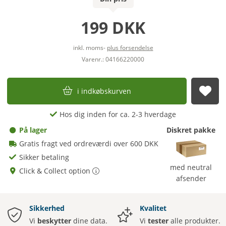
199 DKK
inkl. moms-
plus forsendelse
Varenr.: 04166220000
i indkøbskurven
afs
Hos dig inden for ca. 2-3 hverdage
På lager
Diskret pakke
Gratis fragt ved ordreværdi over 600 DKK
Sikker betaling
med neutral
Click & Collect option
afsender
Sikkerhed
Kvalitet
Vi
beskytter
dine data.
Vi
tester
alle produkter.