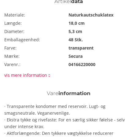
Artikel
data
Materiale:
Naturkautschuklatex
Længde:
18,0 cm
Diameter:
5,3 cm
Emballageenhed:
48 Stk.
Farve:
transparent
Mærke:
Secura
Varenr.:
04166220000
vis mere information
Vare
information
· Transparente kondomer med reservoir. Lugt- og
smagsneutrale. Veganervenlige.
· Ekstra tykke og rivefaste: For en særlig sikker følelse - selv
under intense krav.
· Aktforlængende: Den tykkere vægtykkelse reducerer