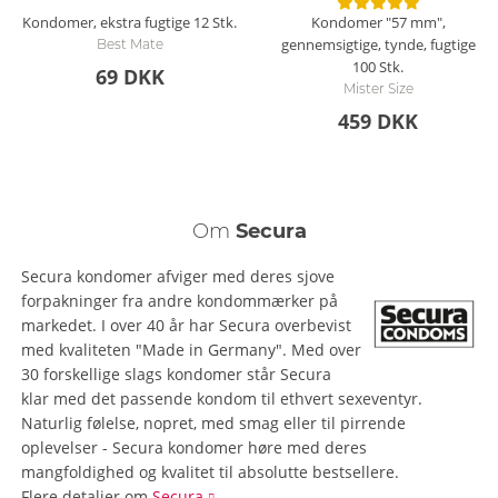
Kondomer, ekstra fugtige
12 Stk.
Kondomer "57 mm",
gennemsigtige, tynde, fugtige
Best Mate
100 Stk.
69 DKK
Mister Size
459 DKK
Om
Secura
Secura kondomer afviger med deres sjove
forpakninger fra andre kondommærker på
markedet. I over 40 år har Secura overbevist
med kvaliteten "Made in Germany". Med over
30 forskellige slags kondomer står Secura
klar med det passende kondom til ethvert sexeventyr.
Naturlig følelse, nopret, med smag eller til pirrende
oplevelser - Secura kondomer høre med deres
mangfoldighed og kvalitet til absolutte bestsellere.
Flere detaljer
om
Secura