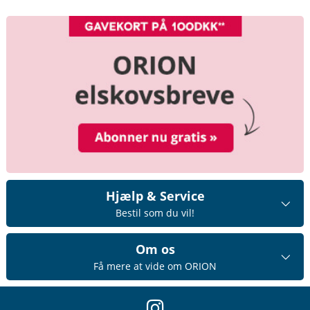
Hjælp & Service
Bestil som du vil!
Om os
Få mere at vide om ORION
instagram