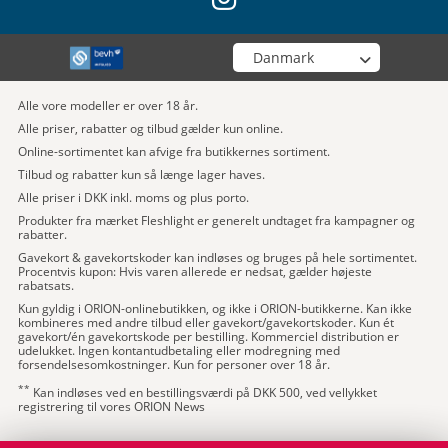
Vælg din butik
Alle vore modeller er over 18 år.
Alle priser, rabatter og tilbud gælder kun online.
Online-sortimentet kan afvige fra butikkernes sortiment.
Tilbud og rabatter kun så længe lager haves.
Alle priser i DKK inkl. moms og plus porto.
Produkter fra mærket Fleshlight er generelt undtaget fra kampagner og
rabatter.
Gavekort & gavekortskoder kan indløses og bruges på hele sortimentet.
Procentvis kupon: Hvis varen allerede er nedsat, gælder højeste
rabatsats.
Kun gyldig i ORION-onlinebutikken, og ikke i ORION-butikkerne. Kan ikke
kombineres med andre tilbud eller gavekort/gavekortskoder. Kun ét
gavekort/én gavekortskode per bestilling. Kommerciel distribution er
udelukket. Ingen kontantudbetaling eller modregning med
forsendelsesomkostninger. Kun for personer over 18 år.
**
Kan indløses ved en bestillingsværdi på DKK 500, ved vellykket
registrering til vores ORION News