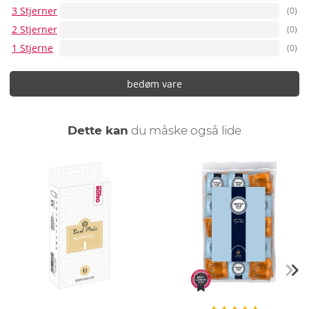
3 Stjerner
(0)
2 Stjerner
(0)
1 Stjerne
(0)
bedøm vare
Dette kan
du måske også lide