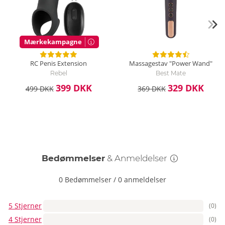
generelt beregnet til engangsbrug.
Mærkekampagne
RC Penis Extension
Massagestav "Power Wand"
Rebel
Best Mate
399 DKK
329 DKK
499 DKK
369 DKK
Bedømmelser
& Anmeldelser
0 Bedømmelser
/
0 anmeldelser
5 Stjerner
(0)
4 Stjerner
(0)