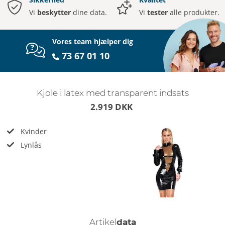
Vi
beskytter
dine data.
Vi
tester
alle produkter.
Vores team hjælper dig
73 67 01 10
Kjole i latex med transparent indsats
2.919 DKK
Kvinder
Lynlås
Artikel
data