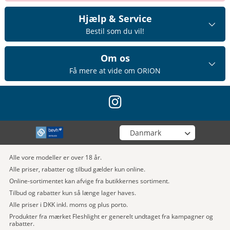
Hjælp & Service
Bestil som du vil!
Om os
Få mere at vide om ORION
instagram
Vælg din butik
Alle vore modeller er over 18 år.
Alle priser, rabatter og tilbud gælder kun online.
Online-sortimentet kan afvige fra butikkernes sortiment.
Tilbud og rabatter kun så længe lager haves.
Alle priser i DKK inkl. moms og plus porto.
Produkter fra mærket Fleshlight er generelt undtaget fra kampagner og
rabatter.