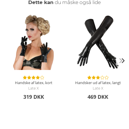
Dette kan
du måske også lide
over huden, når man lægger bandage på.
Handske af latex, kort
Handsker ud af latex, langt
Late X
Late X
319 DKK
469 DKK