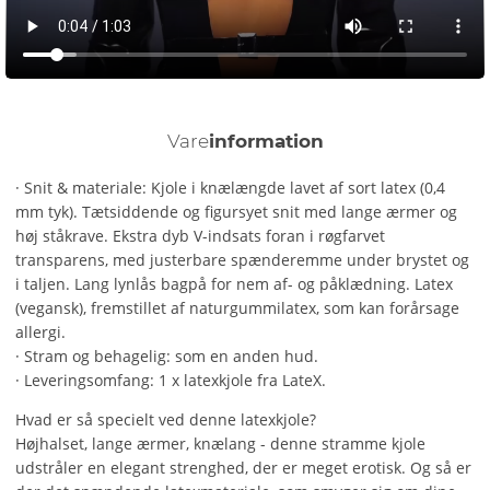
Vare
information
· Snit & materiale: Kjole i knælængde lavet af sort latex (0,4
mm tyk). Tætsiddende og figursyet snit med lange ærmer og
høj ståkrave. Ekstra dyb V-indsats foran i røgfarvet
transparens, med justerbare spænderemme under brystet og
i taljen. Lang lynlås bagpå for nem af- og påklædning. Latex
(vegansk), fremstillet af naturgummilatex, som kan forårsage
allergi.
· Stram og behagelig: som en anden hud.
· Leveringsomfang: 1 x latexkjole fra LateX.
Hvad er så specielt ved denne latexkjole?
Højhalset, lange ærmer, knælang - denne stramme kjole
udstråler en elegant strenghed, der er meget erotisk. Og så er