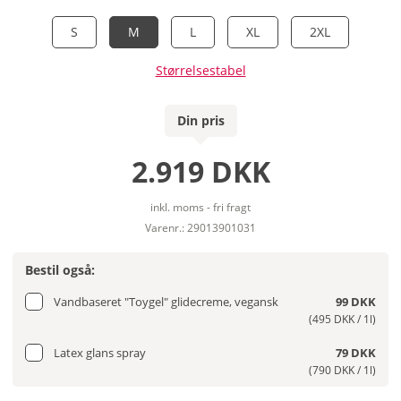
S
M
L
XL
2XL
Størrelsestabel
Din pris
2.919 DKK
inkl. moms - fri fragt
Varenr.: 29013901031
Bestil også:
Vandbaseret "Toygel" glidecreme, vegansk
99 DKK
(495 DKK / 1l)
Latex glans spray
79 DKK
(790 DKK / 1l)