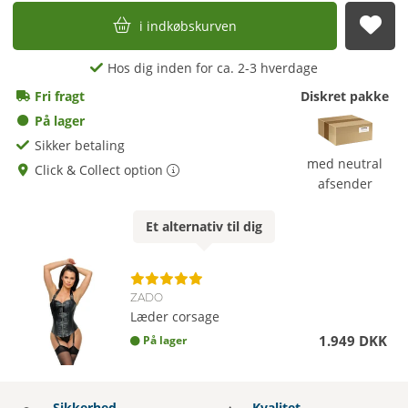
i indkøbskurven
afs
Hos dig inden for ca. 2-3 hverdage
Fri fragt
Diskret pakke
På lager
Sikker betaling
med neutral
Click & Collect option
afsender
Et
alternativ
til dig
ZADO
Læder corsage
1.949 DKK
På lager
Sikkerhed
Kvalitet