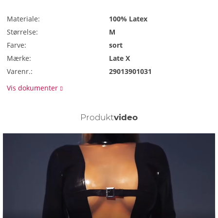
Materiale:
100% Latex
Størrelse:
M
Farve:
sort
Mærke:
Late X
Varenr.:
29013901031
Vis dokumenter
Produkt
video