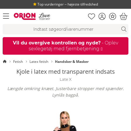
Top vurderinger ‒ højeste tilfredshed
Huskeseddel
Kundekonto
Bonus
åbn menu
Ind
Søgeforslag
Søgning
fi
Vil du overgive kontrollen og nyde?
- Oplev
sexlegetøj med fjernbetjening
Startside
Fetish
Latex fetish
Handsker & Masker
Kjole i latex med transparent indsats
Late X
Længde omkring knæet. Justerbare stropper med spænder.
Lynlås bagpå.