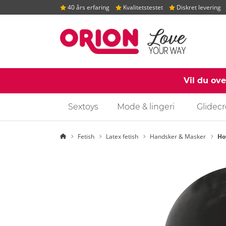
40 års erfaring
Kvalitetstestet
Diskret levering
Vil du ov
Sextoys
Mode & lingeri
Glidec
Startside
Fetish
Latex fetish
Handsker & Masker
Ho