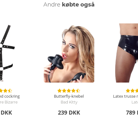
Andre
købte også
ed cockring
Butterfly-knebel
Latex trusse
re Bizarre
Bad Kitty
Lat
 DKK
239 DKK
789