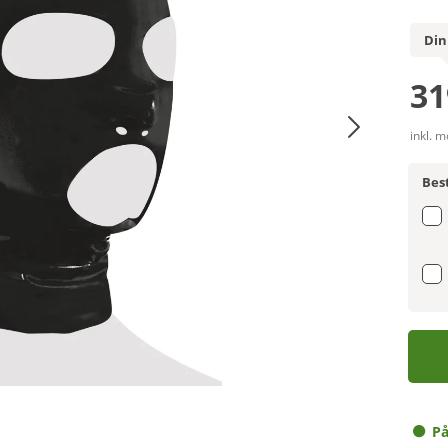
Din
31
inkl. 
Best
På