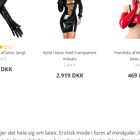
f latex, langt
Kjole i latex med transparent
Handske af le
indsats
latex,
te X
Late X
Lat
 DKK
2.919 DKK
469
er det hele sig om latex. Erotisk mode i form af minikjoler, le