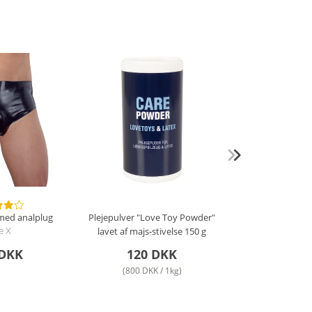
 med analplug
Plejepulver "Love Toy Powder"
lavet af majs-stivelse
150 g
e X
 DKK
120 DKK
(800 DKK / 1kg)