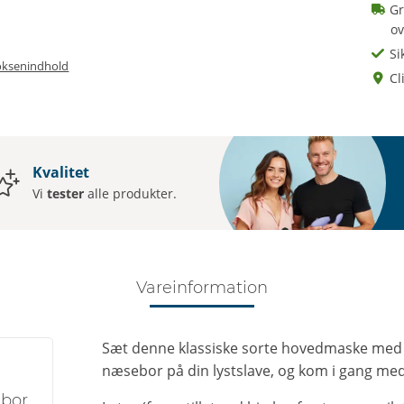
Gr
o
Si
oksenindhold
Cl
Kvalitet
Vi
tester
alle produkter.
Vareinformation
Sæt denne klassiske sorte hovedmaske med p
næsebor på din lystslave, og kom i gang med 
ebor