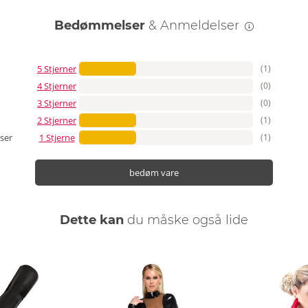
Bedømmelser
& Anmeldelser
5 Stjerner
(1)
4 Stjerner
(0)
3 Stjerner
(0)
2 Stjerner
(1)
1 Stjerne
(1)
ser
bedøm vare
Dette kan
du måske også lide