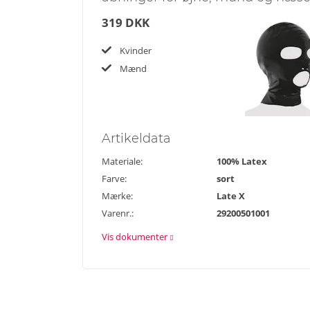
319 DKK
Kvinder
Mænd
Artikel
data
Materiale:
100% Latex
Farve:
sort
Mærke:
Late X
Varenr.:
29200501001
Vis dokumenter