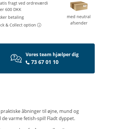
atis fragt ved ordreværdi
ver 600 DKK
med neutral
kker betaling
afsender
ick & Collect option
Vores team hjælper dig
73 67 01 10
raktiske åbninger til øjne, mund og
de varme fetish-spil! Fladt dyppet.