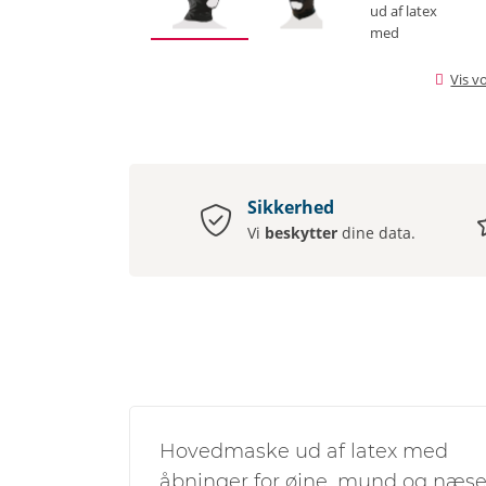
Vis v
Sikkerhed
Vi
beskytter
dine data.
Hovedmaske ud af latex med
åbninger for øjne, mund og næs