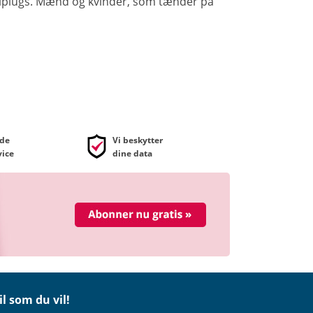
nalplugs. Mænd og kvinder, som tænder på
de
Vi beskytter
ice
dine data
il som du vil!