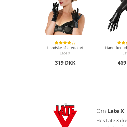
Handske af latex, kort
Handsker ud a
Late X
La
319 DKK
469
Om
Late X
Hos Late X drej