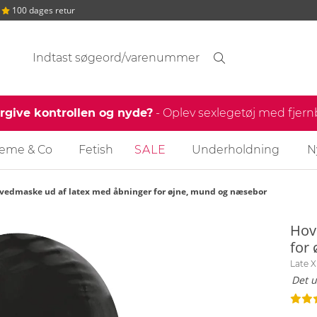
100 dages retur
Søgeforslag
Søgning
find
ergive kontrollen og nyde?
- Oplev sexlegetøj med fjer
reme & Co
Fetish
SALE
Underholdning
N
vedmaske ud af latex med åbninger for øjne, mund og næsebor
Hov
for
Late X
Det u