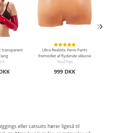
t transparent
Ultra Realistic Penis Pants
 lang
fremstillet af flydende silikone
e X
You2Toys
 DKK
999 DKK
ggings eller catsuits hører ligeså til