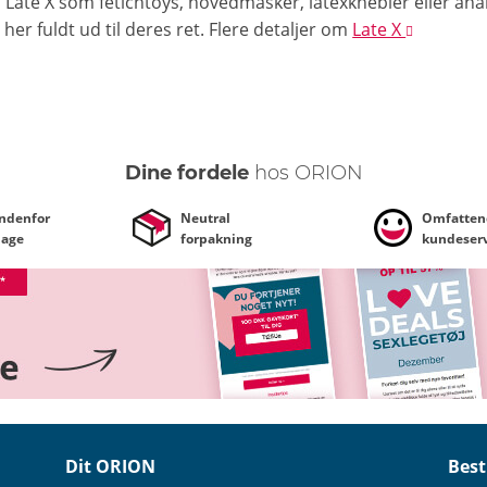
a Late X som fetichtoys, hovedmasker, latexknebler eller a
her fuldt ud til deres ret.
Flere detaljer
om
Late X
Dine fordele
hos ORION
indenfor
Neutral
Omfatten
dage
forpakning
kundeserv
Dit ORION
Best