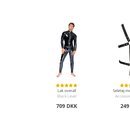
Lak overall
Seletøj m
Black Level
Accessoi
709 DKK
249