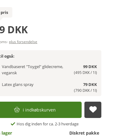
 pris
9 DKK
moms-
plus forsendelse
il også:
Vandbaseret "Toygel" glidecreme,
99 DKK
vegansk
(495 DKK / 1l)
Latex glans spray
79 DKK
(790 DKK / 1l)
i indkøbskurven
afsend
Hos dig inden for ca. 2-3 hverdage
 lager
Diskret pakke