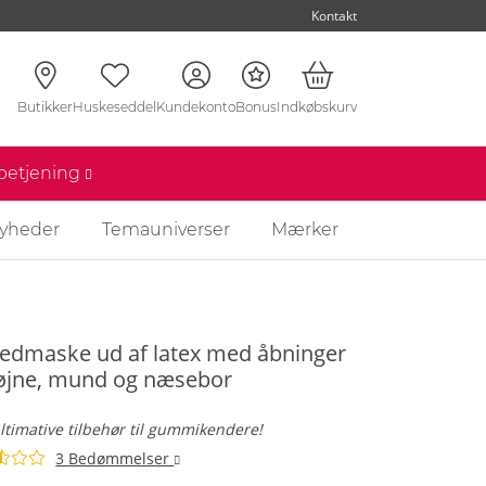
Kontakt
Butikker
Huskeseddel
Kundekonto
Bonus
Indkøbskurv
nbetjening
yheder
Temauniverser
Mærker
edmaske ud af latex med åbninger
 øjne, mund og næsebor
ltimative tilbehør til gummikendere!
3 Bedømmelser