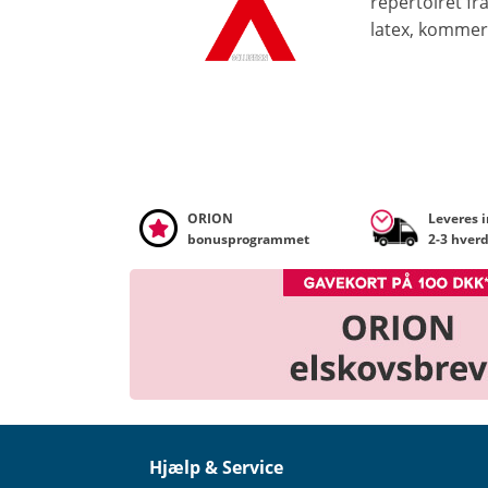
repertoiret fr
latex, kommer 
ORION
Leveres 
bonusprogrammet
2-3 hver
Hjælp & Service