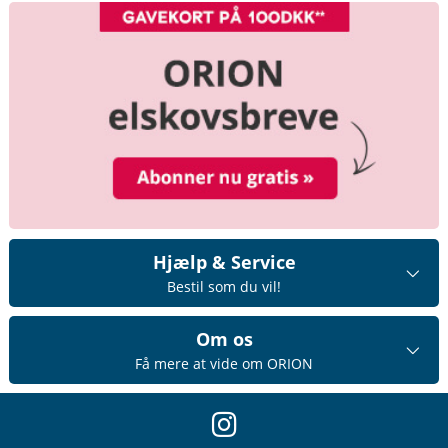
Hjælp & Service
Bestil som du vil!
Om os
Få mere at vide om ORION
instagram