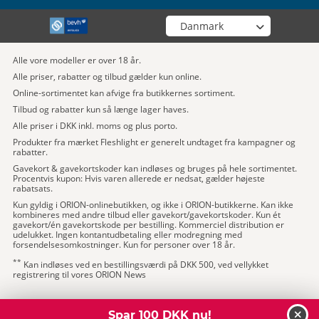
Vælg din butik
Alle vore modeller er over 18 år.
Alle priser, rabatter og tilbud gælder kun online.
Online-sortimentet kan afvige fra butikkernes sortiment.
Tilbud og rabatter kun så længe lager haves.
Alle priser i DKK inkl. moms og plus porto.
Produkter fra mærket Fleshlight er generelt undtaget fra kampagner og
rabatter.
Gavekort & gavekortskoder kan indløses og bruges på hele sortimentet.
Procentvis kupon: Hvis varen allerede er nedsat, gælder højeste
rabatsats.
Kun gyldig i ORION-onlinebutikken, og ikke i ORION-butikkerne. Kan ikke
kombineres med andre tilbud eller gavekort/gavekortskoder. Kun ét
gavekort/én gavekortskode per bestilling. Kommerciel distribution er
udelukket. Ingen kontantudbetaling eller modregning med
forsendelsesomkostninger. Kun for personer over 18 år.
**
Kan indløses ved en bestillingsværdi på DKK 500, ved vellykket
registrering til vores ORION News
Spar 100 DKK nu!