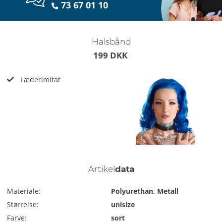
73 67 01 10
Halsbånd
199 DKK
Læderimitat
Artikel
data
Materiale:
Polyurethan, Metall
Størrelse:
unisize
Farve:
sort