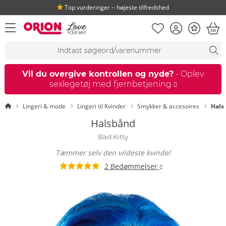
Top vurderinger ‒ højeste tilfredshed
Huskeseddel
Kundekonto
Bonus
åbn menu
Ind
Søgeforslag
Søgning
fi
Vil du overgive kontrollen og nyde?
- Oplev
sexlegetøj med fjernbetjening
Startside
Lingeri & mode
Lingeri til Kvinder
Smykker & accesoires
Hals
Halsbånd
Bad Kitty
Tæmmer selv den vildeste kvinde!
2 Bedømmelser