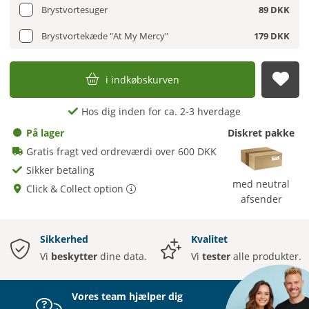
Brystvortesuger
89 DKK
Brystvortekæde "At My Mercy"
179 DKK
i indkøbskurven
afs
Hos dig inden for ca. 2-3 hverdage
På lager
Diskret pakke
Gratis fragt ved ordreværdi over 600 DKK
Sikker betaling
med neutral
Click & Collect option
afsender
Sikkerhed
Kvalitet
Vi
beskytter
dine data.
Vi
tester
alle produkter.
Vores team hjælper dig