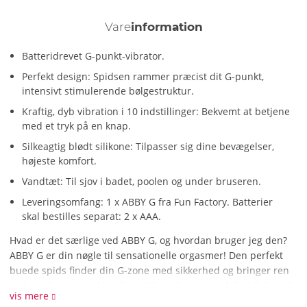
Vare
information
Batteridrevet G-punkt-vibrator.
Perfekt design: Spidsen rammer præcist dit G-punkt,
intensivt stimulerende bølgestruktur.
Kraftig, dyb vibration i 10 indstillinger: Bekvemt at betjene
med et tryk på en knap.
Silkeagtig blødt silikone: Tilpasser sig dine bevægelser,
højeste komfort.
Vandtæt: Til sjov i badet, poolen og under bruseren.
Leveringsomfang: 1 x ABBY G fra Fun Factory. Batterier
skal bestilles separat: 2 x AAA.
Hvad er det særlige ved ABBY G, og hvordan bruger jeg den?
ABBY G er din nøgle til sensationelle orgasmer! Den perfekt
buede spids finder din G-zone med sikkerhed og bringer ren
nydelse lige til punktet. Den silikonvibrator er dejligt fleksibel
vis mere
og med sine markante bølgestrukturer gør den hver