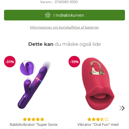
Varenr.:
0740985 0000
i indkøbskurven
Informationer om bortskaffelse af batterier
Dette kan
du måske også lide
-31%
-15%
Rabat
Rabat
Rabbitvibrator "Super Sonix
Vibrator "Oral Fun" med