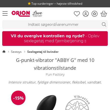
Top vurderinger ‒ højeste tilfredshed
Huskeseddel
Kundekonto
Bonus
åbn menu
Ind
Søgeforslag
Søgning
fi
Vil du overgive kontrollen og nyde?
- Oplev
sexlegetøj med fjernbetjening
Startside
Sextoys
Sexlegetøj til kvinder
G-punkt-vibrator "ABBY G" med 10
vibrationstilstande
Fun Factory
Intensiv struktur, fyldige dimensioner, fleksibel, vandtæt.
-15%
Rabat