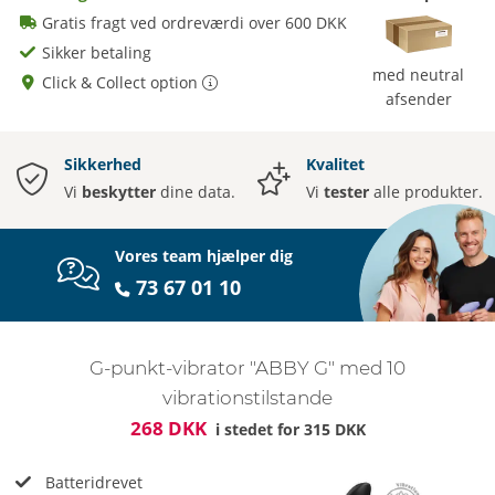
Gratis fragt ved ordreværdi over 600 DKK
Sikker betaling
med neutral
Click & Collect option
afsender
Sikkerhed
Kvalitet
Vi
beskytter
dine data.
Vi
tester
alle produkter.
Vores team hjælper dig
73 67 01 10
G-punkt-vibrator "ABBY G" med 10
vibrationstilstande
268 DKK
i stedet for
315 DKK
Batteridrevet