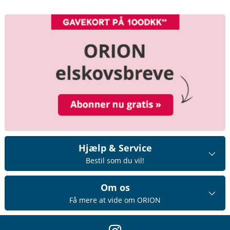
Hjælp & Service
Bestil som du vil!
Om os
Få mere at vide om ORION