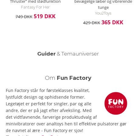
Thruster" med stødfunktion
bevægelige læber og vibrerende
tunge
Fantasy For Her
You2Toys
519 DKK
749 DKK
365 DKK
429 DKK
Guider
& Temauniverser
Den kvindelige orgasme
Om
Fun Factory
Fun Factory står for førsteklasses kvalitet,
lystfuldt design og ophidsende former.
Legetøjet er perfekt for singler, par og alle
andre, der er på jagt efter afveksling. Med
det vidtfavnende, farverige produktudvalg af
minivibratorer over analtoys hen til effektive pulsatorer gør
de navnet al ære - Fun Factory er sjov!