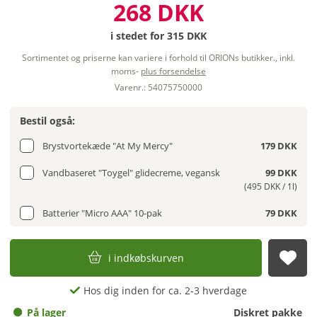
268 DKK
i stedet for
315 DKK
Sortimentet og priserne kan variere i forhold til ORIONs butikker., inkl.
moms-
plus forsendelse
Varenr.: 54075750000
Bestil også:
Brystvortekæde "At My Mercy"
179 DKK
Vandbaseret "Toygel" glidecreme, vegansk
99 DKK
(495 DKK / 1l)
Batterier "Micro AAA" 10-pak
79 DKK
i indkøbskurven
afs
Hos dig inden for ca. 2-3 hverdage
På lager
Diskret pakke