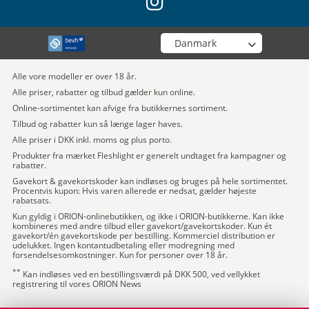
instagram
Vælg din butik
Alle vore modeller er over 18 år.
Alle priser, rabatter og tilbud gælder kun online.
Online-sortimentet kan afvige fra butikkernes sortiment.
Tilbud og rabatter kun så længe lager haves.
Alle priser i DKK inkl. moms og plus porto.
Produkter fra mærket Fleshlight er generelt undtaget fra kampagner og
rabatter.
Gavekort & gavekortskoder kan indløses og bruges på hele sortimentet.
Procentvis kupon: Hvis varen allerede er nedsat, gælder højeste
rabatsats.
Kun gyldig i ORION-onlinebutikken, og ikke i ORION-butikkerne. Kan ikke
kombineres med andre tilbud eller gavekort/gavekortskoder. Kun ét
gavekort/én gavekortskode per bestilling. Kommerciel distribution er
udelukket. Ingen kontantudbetaling eller modregning med
forsendelsesomkostninger. Kun for personer over 18 år.
**
Kan indløses ved en bestillingsværdi på DKK 500, ved vellykket
registrering til vores ORION News