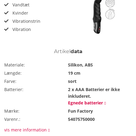
Vandtæt
Kvinder
Vibrationstrin
Vibration
Artikel
data
Materiale:
Silikon, ABS
Længde:
19 cm
Farve:
sort
Batterier:
2 x AAA
Batterier er ikke
inkluderet.
Egnede batterier
Mærke:
Fun Factory
Varenr.:
54075750000
vis mere information