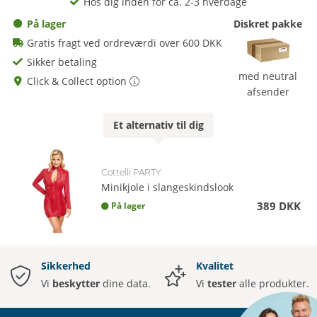
Hos dig inden for ca. 2-3 hverdage
På lager
Diskret pakke
Gratis fragt ved ordreværdi over 600 DKK
Sikker betaling
med neutral
Click & Collect option
afsender
Et
alternativ
til dig
Cottelli PARTY
Minikjole i slangeskindslook
389 DKK
På lager
Sikkerhed
Kvalitet
Vi
beskytter
dine data.
Vi
tester
alle produkter.