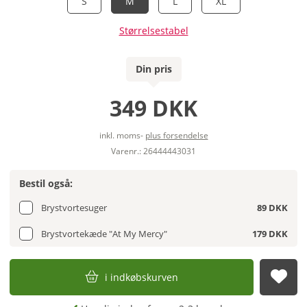
S
M
L
XL
Størrelsestabel
Din pris
349 DKK
inkl. moms-
plus forsendelse
Varenr.: 26444443031
Bestil også:
Brystvortesuger
89 DKK
Brystvortekæde "At My Mercy"
179 DKK
i indkøbskurven
afs