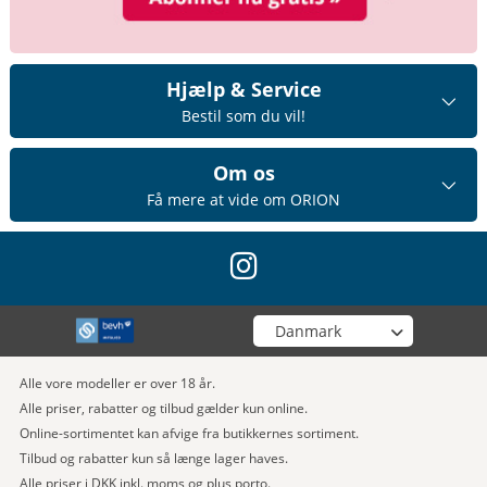
Hjælp & Service
Bestil som du vil!
Om os
Få mere at vide om ORION
instagram
Vælg din butik
Alle vore modeller er over 18 år.
Alle priser, rabatter og tilbud gælder kun online.
Online-sortimentet kan afvige fra butikkernes sortiment.
Tilbud og rabatter kun så længe lager haves.
Alle priser i DKK inkl. moms og plus porto.