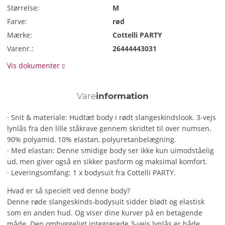
Størrelse:
M
Farve:
rød
Mærke:
Cottelli PARTY
Varenr.:
26444443031
Vis dokumenter
Vare
information
· Snit & materiale: Hudtæt body i rødt slangeskindslook. 3-vejs
lynlås fra den lille ståkrave gennem skridtet til over numsen.
90% polyamid, 10% elastan, polyuretanbelægning.
· Med elastan: Denne smidige body ser ikke kun uimodståelig
ud, men giver også en sikker pasform og maksimal komfort.
· Leveringsomfang: 1 x bodysuit fra Cottelli PARTY.
Hvad er så specielt ved denne body?
Denne røde slangeskinds-bodysuit sidder blødt og elastisk
som en anden hud. Og viser dine kurver på en betagende
måde. Den omhyggeligt integrerede 3-vejs lynlås er både