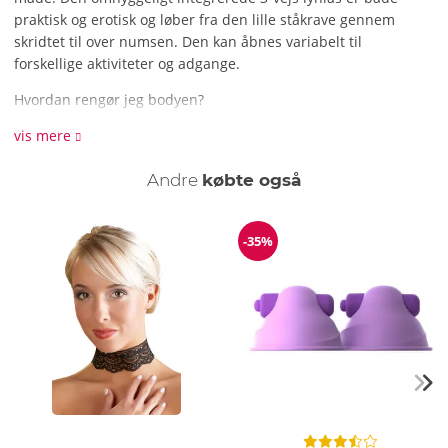
praktisk og erotisk og løber fra den lille ståkrave gennem
skridtet til over numsen. Den kan åbnes variabelt til
forskellige aktiviteter og adgange.
Hvordan rengør jeg bodyen?
Vi anbefaler at vaske bodyen forsigtigt i hånden med et mildt
vis mere
vaskemiddel.
Andre
købte også
-35%
Rabat