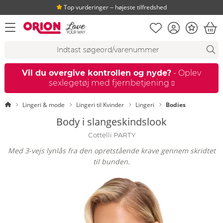
Top vurderinger ‒ højeste tilfredshed
Huskeseddel
Kundekonto
Bonus
åbn menu
Ind
Søgeforslag
Søgning
fi
Vil du overgive kontrollen og nyde?
- Oplev
sexlegetøj med fjernbetjening
Startside
Lingeri & mode
Lingeri til Kvinder
Lingeri
Bodies
Body i slangeskindslook
Cottelli PARTY
Med 3-vejs lynlås fra den opretstående krave gennem skridtet
til bunden.