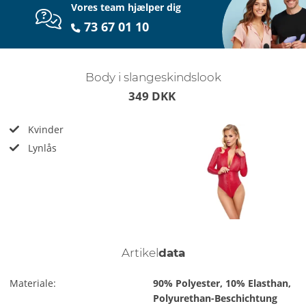
Vores team hjælper dig
73 67 01 10
Body i slangeskindslook
349 DKK
Kvinder
Lynlås
Artikel
data
Materiale:
90% Polyester, 10% Elasthan,
Polyurethan-Beschichtung