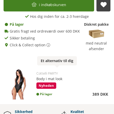
i indkøbskurven
afs
Hos dig inden for ca. 2-3 hverdage
På lager
Diskret pakke
Gratis fragt ved ordreværdi over 600 DKK
Sikker betaling
med neutral
Click & Collect option
afsender
Et
alternativ
til dig
Cottelli PARTY
Body i mat look
Nyheden
389 DKK
På lager
Sikkerhed
Kvalitet