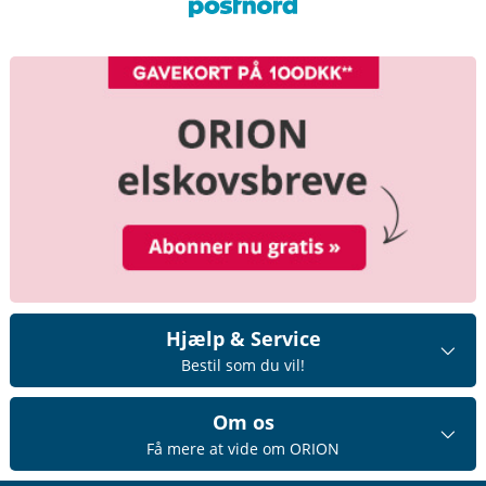
Hjælp & Service
Bestil som du vil!
Om os
Få mere at vide om ORION