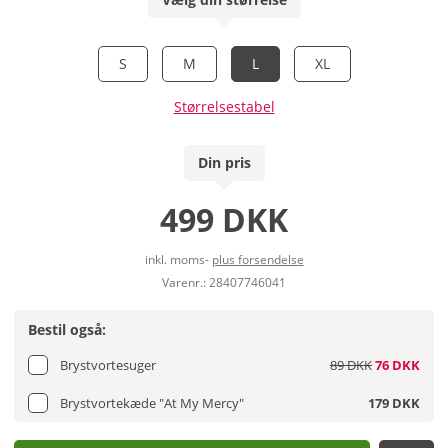
S
M
L
XL
Størrelsestabel
Din pris
499 DKK
inkl. moms-
plus forsendelse
Varenr.: 28407746041
Bestil også:
Brystvortesuger
89 DKK
76 DKK
Brystvortekæde "At My Mercy"
179 DKK