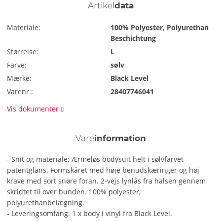
Artikel
data
Materiale:
100% Polyester, Polyurethan
Beschichtung
Størrelse:
L
Farve:
sølv
Mærke:
Black Level
Varenr.:
28407746041
Vis dokumenter
Vare
information
- Snit og materiale: Ærmeløs bodysuit helt i sølvfarvet
patentglans. Formskåret med høje benudskæringer og høj
krave med sort snøre foran. 2-vejs lynlås fra halsen gennem
skridtet til over bunden. 100% polyester,
polyurethanbelægning.
- Leveringsomfang: 1 x body i vinyl fra Black Level.