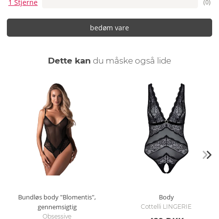
1 Stjerne
(0)
bedøm vare
Dette kan
du måske også lide
Bundløs body "Blomentis",
Body
gennemsigtig
Cottelli LINGERIE
Obsessive