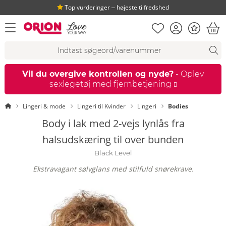
Top vurderinger ‒ højeste tilfredshed
Huskeseddel
Kundekonto
Bonus
åbn menu
Ind
Søgeforslag
Søgning
fi
Vil du overgive kontrollen og nyde?
- Oplev
sexlegetøj med fjernbetjening
Startside
Lingeri & mode
Lingeri til Kvinder
Lingeri
Bodies
Body i lak med 2-vejs lynlås fra
halsudskæring til over bunden
Black Level
Ekstravagant sølvglans med stilfuld snørekrave.