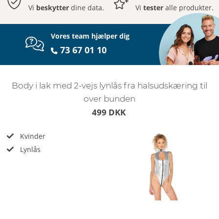
Vi
beskytter
dine data.
Vi
tester
alle produkter.
Vores team hjælper dig
73 67 01 10
Body i lak med 2-vejs lynlås fra halsudskæring til
over bunden
499 DKK
Kvinder
Lynlås