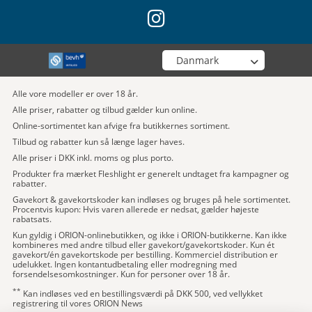
instagram
Vælg din butik
Alle vore modeller er over 18 år.
Alle priser, rabatter og tilbud gælder kun online.
Online-sortimentet kan afvige fra butikkernes sortiment.
Tilbud og rabatter kun så længe lager haves.
Alle priser i DKK inkl. moms og plus porto.
Produkter fra mærket Fleshlight er generelt undtaget fra kampagner og
rabatter.
Gavekort & gavekortskoder kan indløses og bruges på hele sortimentet.
Procentvis kupon: Hvis varen allerede er nedsat, gælder højeste
rabatsats.
Kun gyldig i ORION-onlinebutikken, og ikke i ORION-butikkerne. Kan ikke
kombineres med andre tilbud eller gavekort/gavekortskoder. Kun ét
gavekort/én gavekortskode per bestilling. Kommerciel distribution er
udelukket. Ingen kontantudbetaling eller modregning med
forsendelsesomkostninger. Kun for personer over 18 år.
**
Kan indløses ved en bestillingsværdi på DKK 500, ved vellykket
registrering til vores ORION News