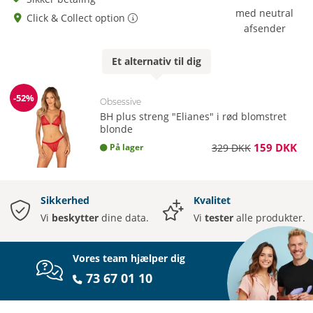
med neutral
Click & Collect option
afsender
Et
alternativ
til dig
-52%
Obsessive
Rabat
BH plus streng "Elianes" i rød blomstret
blonde
159 DKK
På lager
329 DKK
Sikkerhed
Kvalitet
Vi
beskytter
dine data.
Vi
tester
alle produkter.
Vores team hjælper dig
73 67 01 10