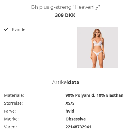
Bh plus g-streng "Heavenlly"
309 DKK
Kvinder
Artikel
data
Materiale:
90% Polyamid, 10% Elasthan
Størrelse:
XS/S
Farve:
hvid
Mærke:
Obsessive
Varenr.:
22148732941