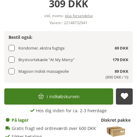
309 DKK
inkl. moms-
plus forsendelse
Varenr.: 22148732941
Bestil også:
Kondomer, ekstra fugtige
69 DKK
Brystvortekæde "At My Mercy"
179 DKK
Magoon Indisk massageolie
89 DKK
(890 DKK / 1l)
i indkøbskurven
afs
Hos dig inden for ca. 2-3 hverdage
På lager
Diskret pakke
Gratis fragt ved ordreværdi over 600 DKK
Sikker betaling