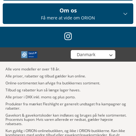
Om os
Få mere at vide om ORION
instagram
Vælg din butik
Alle vore modeller er over 18 år.
Alle priser, rabatter og tilbud gælder kun online.
Online-sortimentet kan afvige fra butikkernes sortiment.
Tilbud og rabatter kun så længe lager haves.
Alle priser i DKK inkl. moms og plus porto.
Produkter fra mærket Fleshlight er generelt undtaget fra kampagner og
rabatter.
Gavekort & gavekortskoder kan indløses og bruges på hele sortimentet.
Procentvis kupon: Hvis varen allerede er nedsat, gælder højeste
rabatsats.
Kun gyldig i ORION-onlinebutikken, og ikke i ORION-butikkerne. Kan ikke
kombineres med andre tilbud eller gavekort/gavekortskoder. Kun ét