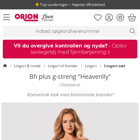
Top vurderinger ‒ højeste tilfredshed
Huskeseddel
Kundekonto
Bonus
åbn menu
Ind
Søgeforslag
Søgning
fi
Vil du overgive kontrollen og nyde?
- Oplev
sexlegetøj med fjernbetjening
Startside
Lingeri & mode
Lingeri til Kvinder
Lingeri
Lingeri-sæt
Bh plus g-streng "Heavenlly"
Obsessive
Romantisk look med blomstrede blonder!