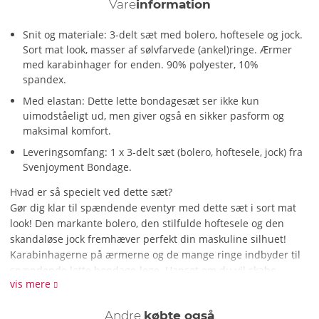
Vare
information
Snit og materiale: 3-delt sæt med bolero, hoftesele og jock.
Sort mat look, masser af sølvfarvede (ankel)ringe. Ærmer
med karabinhager for enden. 90% polyester, 10%
spandex.
Med elastan: Dette lette bondagesæt ser ikke kun
uimodståeligt ud, men giver også en sikker pasform og
maksimal komfort.
Leveringsomfang: 1 x 3-delt sæt (bolero, hoftesele, jock) fra
Svenjoyment Bondage.
Hvad er så specielt ved dette sæt?
Gør dig klar til spændende eventyr med dette sæt i sort mat
look! Den markante bolero, den stilfulde hoftesele og den
skandaløse jock fremhæver perfekt din maskuline silhuet!
Karabinhagerne på ærmerne og de mange ringe indbyder til
spændende lette bondage-lege. Uanset om du vil skabe
vis mere
spænding eller bare se cool ud – med dette sæt bliver du
centrum for opmærksomheden i legerummet!
Andre
købte også