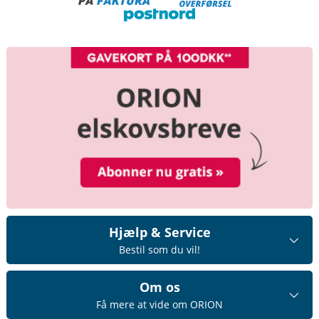
Hjælp & Service
Bestil som du vil!
Om os
Få mere at vide om ORION