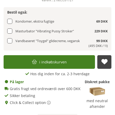
Varenr.: 21805531721
Bestil også:
Kondomer, ekstra fugtige
69 DKK
Masturbator "Vibrating Pussy Stroker"
229 DKK
Vandbaseret "Toygel" glidecreme, vegansk
99 DKK
(495 DKK / 1l)
i indkøbskurven
afs
Hos dig inden for ca. 2-3 hverdage
På lager
Diskret pakke
Gratis fragt ved ordreværdi over 600 DKK
Sikker betaling
med neutral
Click & Collect option
afsender