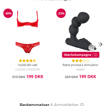
Hvordan rengør jeg sættet?
Rengør bolero, hoftesele og jock med en skånsom håndvask
med et mildt rengøringsmiddel.
-38%
-23%
Rabat
Rabat
Mærkekampagne
Hylde-BH sæt
Rebel prostata stimulator
Cottelli LINGERIE
Rebel
199 DKK
199 DKK
319 DKK
259 DKK
Bedømmelser
& Anmeldelser