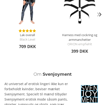
Lak overall
Harness med cockring og
armmanchetter
Black Level
ORION empfiehlt
709 DKK
399 DKK
Om
Svenjoyment
At universet af erotisk lingeri ikke kun er
forbeholdt kvinder, beviser mærket
Svenjoyment. Specielt til mænd tilbyder
Svenjoyment erotisk mode såsom pants,
skjorter, jumpsuits og shirts, som især