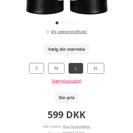
Vis voksenindhold
Vælg din størrelse
S
M
L
XL
Størrelsestabel
Din pris
599 DKK
inkl. moms-
plus forsendelse