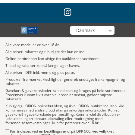
instagram
Vælg din butik
Alle vore modeller er over 18 år.
Alle priser, rabatter og tilbud gælder kun online.
Online-sortimentet kan afvige fra butikkernes sortiment.
Tilbud og rabatter kun så længe lager haves.
Alle priser i DKK inkl. moms og plus porto.
Produkter fra mærket Fleshlight er generelt undtaget fra kampagner og
rabatter.
Gavekort & gavekortskoder kan indløses og bruges på hele sortimentet.
Procentvis kupon: Hvis varen allerede er nedsat, gælder højeste
rabatsats.
Kun gyldig i ORION-onlinebutikken, og ikke i ORION-butikkerne. Kan ikke
kombineres med andre tilbud eller gavekort/gavekortskoder. Kun ét
gavekort/én gavekortskode per bestilling. Kommerciel distribution er
udelukket. Ingen kontantudbetaling eller modregning med
forsendelsesomkostninger. Kun for personer over 18 år.
**
Kan indløses ved en bestillingsværdi på DKK 500, ved vellykket