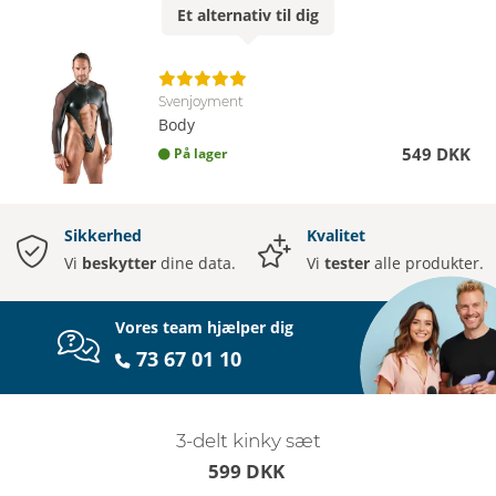
Et
alternativ
til dig
Svenjoyment
Body
549 DKK
På lager
Sikkerhed
Kvalitet
Vi
beskytter
dine data.
Vi
tester
alle produkter.
Vores team hjælper dig
73 67 01 10
3-delt kinky sæt
599 DKK