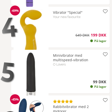
-69%
Vibrator "Special"
4
Rabat
Your new favourite
199 DKK
649 DKK
På lager
Minivibrator med
5
multispeed-vibration
O Lovers
99 DKK
På lager
-45%
Rabat
Rabbitvibrator med 2
motorer