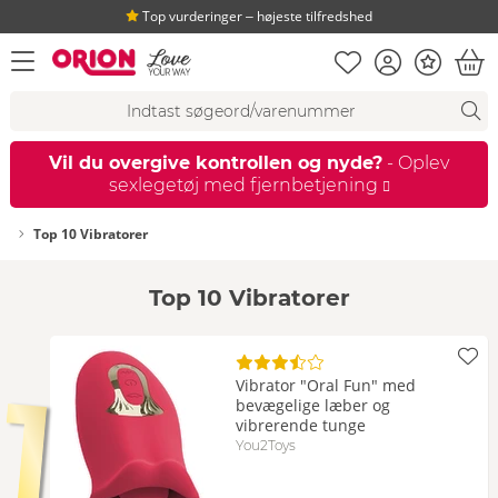
Top vurderinger ‒ højeste tilfredshed
Huskeseddel
Kundekonto
Bonus
åbn menu
Ind
Søgeforslag
Søgning
fi
Vil du overgive kontrollen og nyde?
- Oplev
sexlegetøj med fjernbetjening
Top 10 Vibratorer
Top 10 Vibratorer
1
Vibrator "Oral Fun" med
bevægelige læber og
vibrerende tunge
You2Toys