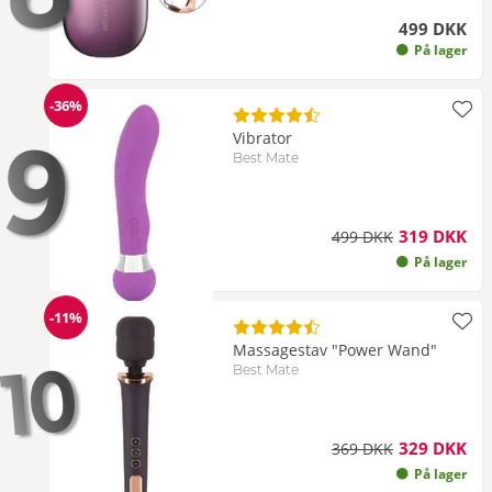
499 DKK
På lager
-36%
Rabat
9
Vibrator
Best Mate
319 DKK
499 DKK
På lager
-11%
Rabat
Massagestav "Power Wand"
10
Best Mate
329 DKK
369 DKK
På lager