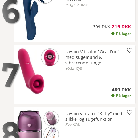
6
Magic Shiver
219 DKK
399 DKK
På lager
Lay-on Vibrator "Oral Fun"
7
med sugemund &
vibrerende tunge
You2Toys
489 DKK
På lager
Lay-on vibrator "Klitty" med
8
slikke- og sugefunktion
SVAKOM