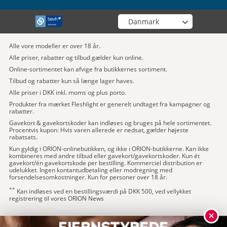
Vælg din butik
Alle vore modeller er over 18 år.
Alle priser, rabatter og tilbud gælder kun online.
Online-sortimentet kan afvige fra butikkernes sortiment.
Tilbud og rabatter kun så længe lager haves.
Alle priser i DKK inkl. moms og plus porto.
Produkter fra mærket Fleshlight er generelt undtaget fra kampagner og
rabatter.
Gavekort & gavekortskoder kan indløses og bruges på hele sortimentet.
Procentvis kupon: Hvis varen allerede er nedsat, gælder højeste
rabatsats.
Kun gyldig i ORION-onlinebutikken, og ikke i ORION-butikkerne. Kan ikke
kombineres med andre tilbud eller gavekort/gavekortskoder. Kun ét
gavekort/én gavekortskode per bestilling. Kommerciel distribution er
udelukket. Ingen kontantudbetaling eller modregning med
forsendelsesomkostninger. Kun for personer over 18 år.
**
Kan indløses ved en bestillingsværdi på DKK 500, ved vellykket
registrering til vores ORION News