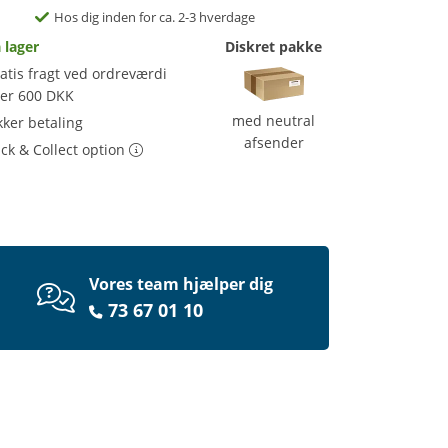
Hos dig inden for ca. 2-3 hverdage
 lager
Diskret pakke
atis fragt ved ordreværdi
ver 600 DKK
med neutral
kker betaling
afsender
ick & Collect option
Vores team hjælper dig
73 67 01 10