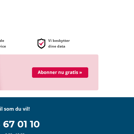
de
Vi beskytter
ice
dine data
il som du vil!
 67 01 10