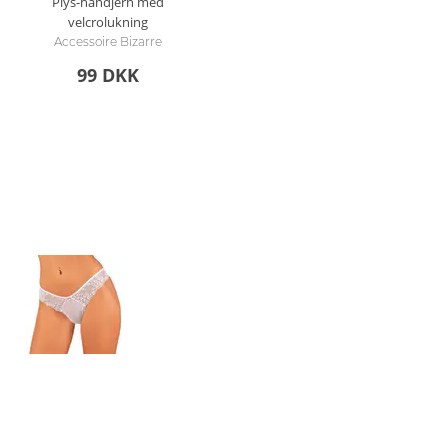
Plys-håndjern med
velcrolukning
Accessoire Bizarre
99 DKK