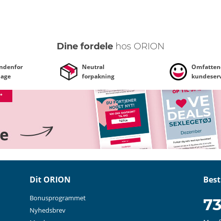
Dine fordele
hos ORION
indenfor
Neutral
Omfatten
dage
forpakning
kundeserv
Dit ORION
Best
Bonusprogrammet
73
Nyhedsbrev