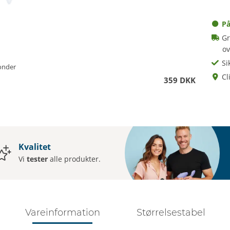
På
Gr
o
Si
londer
Cl
359 DKK
Kvalitet
Vi
tester
alle produkter.
Vareinformation
Størrelsestabel