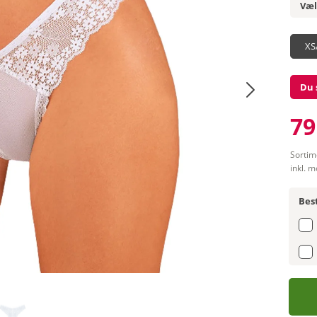
Væl
XS
Du 
79
Sortim
inkl. 
Best