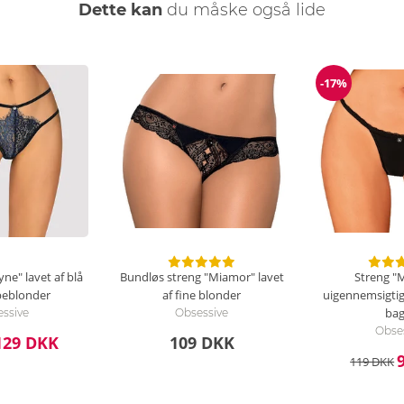
Dette kan
du måske også lide
-17%
Rabat
ne" lavet af blå
Bundløs streng "Miamor" lavet
Streng "
peblonder
af fine blonder
uigennemsigtig
ba
ssive
Obsessive
Obse
129 DKK
109 DKK
119 DKK