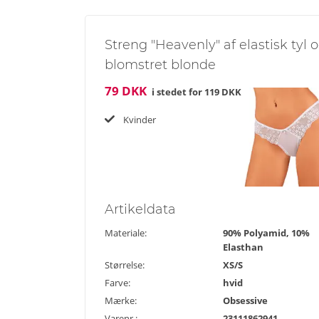
Streng "Heavenly" af elastisk tyl 
blomstret blonde
79 DKK
i stedet for
119 DKK
Kvinder
Artikel
data
Materiale:
90% Polyamid, 10%
Elasthan
Størrelse:
XS/S
Farve:
hvid
Mærke:
Obsessive
Varenr.:
23111862941