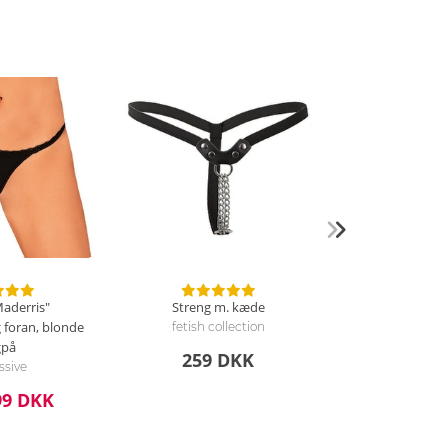
Maderris"
Streng m. kæde
 foran, blonde
fetish collection
gpå
259 DKK
ssive
99 DKK