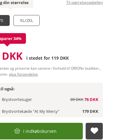
g din størrelse
Til størrelsestabellen
/S
XL/2XL
sparer 34%
 DKK
i stedet for
119 DKK
entet og priserne kan variere i forhold til ORIONs butikker.,
moms-
plus forsendelse
il også:
Brystvortesuger
89 DKK
76 DKK
Brystvortekæde "At My Mercy"
179 DKK
i indkøbskurven
afsend