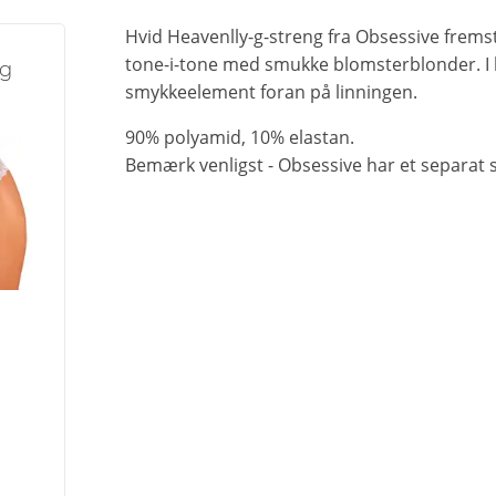
Hvid Heavenlly-g-streng fra Obsessive fremstil
tone-i-tone med smukke blomsterblonder. I b
og
smykkeelement foran på linningen.
90% polyamid, 10% elastan.
Bemærk venligst - Obsessive har et separat 