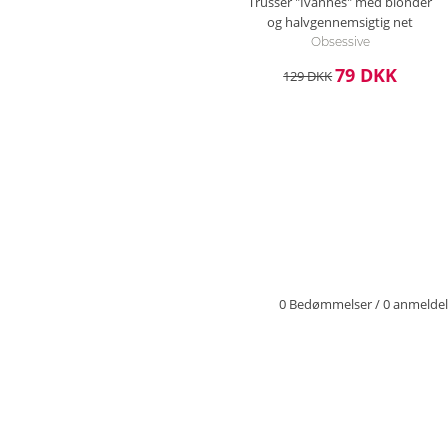
Trusser "Ivannes" med blonder
og halvgennemsigtig net
Obsessive
79 DKK
129 DKK
0 Bedømmelser
/
0 anmeldel