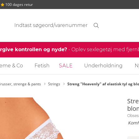
100 dages retur
Søgeforslag
Søgning
find
ergive kontrollen og nyde?
- Oplev sexlegetøj med fjer
reme & Co
Fetish
SALE
Underholdning
N
russer, strenge & pants
Strings
Streng "Heavenly" af elastisk tyl og b
Stre
blo
Obses
Komfo