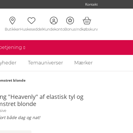
Kontakt
Butikker
Huskeseddel
Kundekonto
Bonus
Indkøbskurv
nbetjening
yheder
Temauniverser
Mærker
lomstret blonde
ng "Heavenly" af elastisk tyl og
mstret blonde
sive
rt både dag og nat!