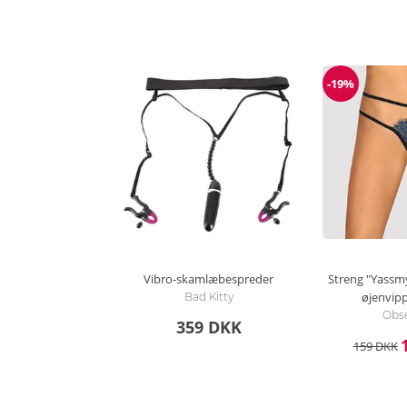
-19%
Rabat
Vibro-skamlæbespreder
Streng "Yassmy
øjenvip
Bad Kitty
Obse
359 DKK
159 DKK