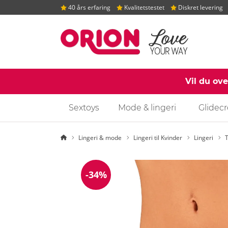
40 års erfaring
Kvalitetstestet
Diskret levering
Vil du ov
Sextoys
Mode & lingeri
Glidec
Startside
Lingeri & mode
Lingeri til Kvinder
Lingeri
T
-34%
Rabat