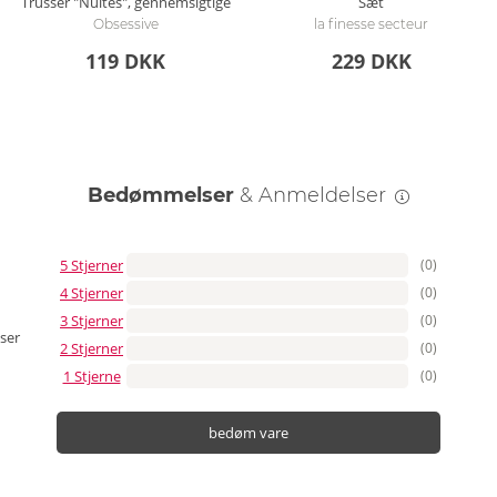
Trusser "Nuites", gennemsigtige
Sæt
Obsessive
la finesse secteur
119 DKK
229 DKK
Bedømmelser
& Anmeldelser
5 Stjerner
(0)
4 Stjerner
(0)
3 Stjerner
(0)
ser
2 Stjerner
(0)
1 Stjerne
(0)
bedøm vare