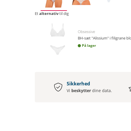
Et
alternativ
til dig
Obsessive
BH-sæt "Alissium" i filigrane b
På lager
Sikkerhed
Vi
beskytter
dine data.