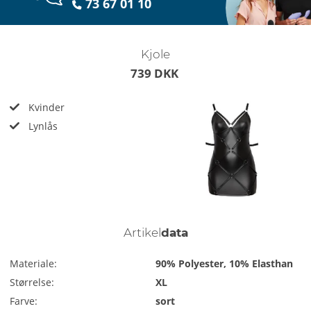
73 67 01 10
Kjole
739 DKK
Kvinder
Lynlås
Artikel
data
Materiale:
90% Polyester, 10% Elasthan
Størrelse:
XL
Farve:
sort