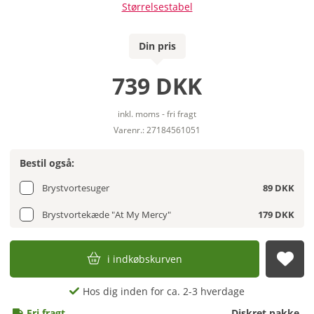
Størrelsestabel
Din pris
739 DKK
inkl. moms - fri fragt
Varenr.: 27184561051
Bestil også:
Brystvortesuger
89 DKK
Brystvortekæde "At My Mercy"
179 DKK
i indkøbskurven
afs
Hos dig inden for ca. 2-3 hverdage
Fri fragt
Diskret pakke