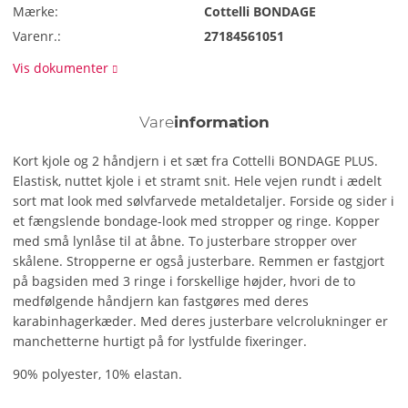
Mærke:
Cottelli BONDAGE
Varenr.:
27184561051
Vis dokumenter
Vare
information
Kort kjole og 2 håndjern i et sæt fra Cottelli BONDAGE PLUS.
Elastisk, nuttet kjole i et stramt snit. Hele vejen rundt i ædelt
sort mat look med sølvfarvede metaldetaljer. Forside og sider i
et fængslende bondage-look med stropper og ringe. Kopper
med små lynlåse til at åbne. To justerbare stropper over
skålene. Stropperne er også justerbare. Remmen er fastgjort
på bagsiden med 3 ringe i forskellige højder, hvori de to
medfølgende håndjern kan fastgøres med deres
karabinhagerkæder. Med deres justerbare velcrolukninger er
manchetterne hurtigt på for lystfulde fixeringer.
90% polyester, 10% elastan.