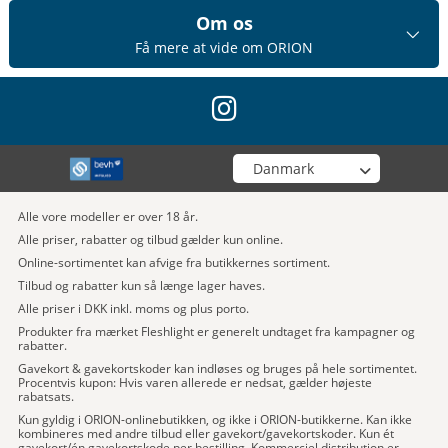
Om os
Få mere at vide om ORION
instagram
Vælg din butik
Alle vore modeller er over 18 år.
Alle priser, rabatter og tilbud gælder kun online.
Online-sortimentet kan afvige fra butikkernes sortiment.
Tilbud og rabatter kun så længe lager haves.
Alle priser i DKK inkl. moms og plus porto.
Produkter fra mærket Fleshlight er generelt undtaget fra kampagner og
rabatter.
Gavekort & gavekortskoder kan indløses og bruges på hele sortimentet.
Procentvis kupon: Hvis varen allerede er nedsat, gælder højeste
rabatsats.
Kun gyldig i ORION-onlinebutikken, og ikke i ORION-butikkerne. Kan ikke
kombineres med andre tilbud eller gavekort/gavekortskoder. Kun ét
gavekort/én gavekortskode per bestilling. Kommerciel distribution er