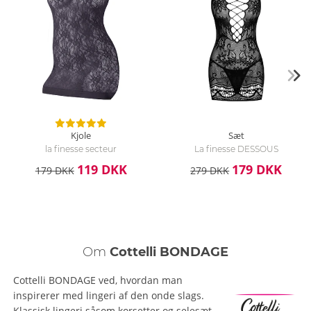
Kjole
Sæt
la finesse secteur
La finesse DESSOUS
119 DKK
179 DKK
179 DKK
279 DKK
Om
Cottelli BONDAGE
Cottelli BONDAGE ved, hvordan man
inspirerer med lingeri af den onde slags.
Klassisk lingeri såsom korsetter og selesæt