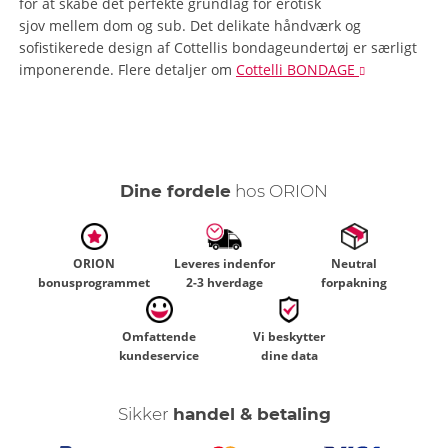
for at skabe det perfekte grundlag for erotisk
sjov mellem dom og sub. Det delikate håndværk og
sofistikerede design af Cottellis bondageundertøj er særligt
imponerende.
Flere detaljer
om
Cottelli BONDAGE
Dine fordele
hos ORION
ORION
Leveres indenfor
Neutral
bonusprogrammet
2-3 hverdage
forpakning
Omfattende
Vi beskytter
kundeservice
dine data
Sikker
handel & betaling