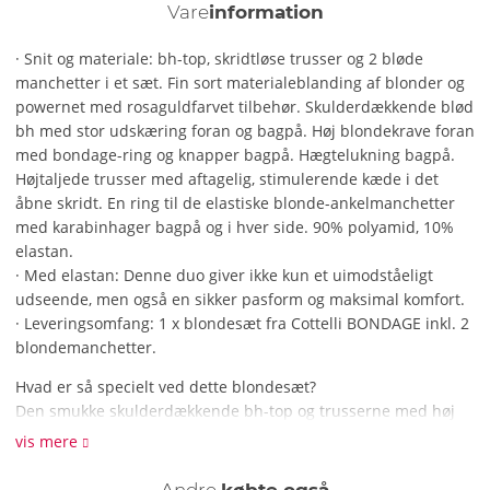
Vare
information
· Snit og materiale: bh-top, skridtløse trusser og 2 bløde
manchetter i et sæt. Fin sort materialeblanding af blonder og
powernet med rosaguldfarvet tilbehør. Skulderdækkende blød
bh med stor udskæring foran og bagpå. Høj blondekrave foran
med bondage-ring og knapper bagpå. Hægtelukning bagpå.
Højtaljede trusser med aftagelig, stimulerende kæde i det
åbne skridt. En ring til de elastiske blonde-ankelmanchetter
med karabinhager bagpå og i hver side. 90% polyamid, 10%
elastan.
· Med elastan: Denne duo giver ikke kun et uimodståeligt
udseende, men også en sikker pasform og maksimal komfort.
· Leveringsomfang: 1 x blondesæt fra Cottelli BONDAGE inkl. 2
blondemanchetter.
Hvad er så specielt ved dette blondesæt?
Den smukke skulderdækkende bh-top og trusserne med høj
talje imponerer med deres sofistikerede styling og fine
vis mere
materialer. Blonderne og det fine powernet lader din hud
skinne forførende igennem. Store udskæringer foran og
Andre
købte også