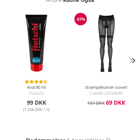
bagpå viser masser af kavalergang og ryg. En kæde løber
gennem trussernes helt åbne skridt, hvilket forstærker den i
forvejen spændende følelse af at have dem på. For
-57%
Rabat
fængslende øjeblikke af nydelse kan du bruge de
medfølgende blondemanchetter til at sikre dig selv på plads
og derefter lade dig forkæle. De kan hurtigt sættes fast i
ringene på stand-up-kraven eller i trussernes linning med
deres karabinhager.
Hvordan rengør jeg blondesættet?
Rengør bh'en, trusserne og manchetterne med en skånsom
håndvask og et mildt rengøringsmiddel.
Anal
80 ml
Strømpebukser ouvert
Flutschi
Cottelli LEGWEAR
99 DKK
69 DKK
159 DKK
(1.238 DKK / 1l)