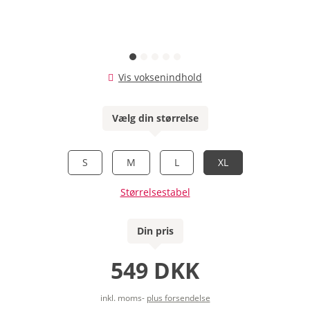
Vis voksenindhold
Vælg din størrelse
S
M
L
XL
Størrelsestabel
Din pris
549 DKK
inkl. moms-
plus forsendelse