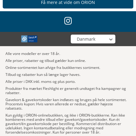
Få mere at vide om ORION
instagram
Vælg din butik
Alle vore modeller er over 18 år.
Alle priser, rabatter og tilbud gælder kun online.
Online-sortimentet kan afvige fra butikkernes sortiment.
Tilbud og rabatter kun så længe lager haves.
Alle priser i DKK inkl. moms og plus porto.
Produkter fra mærket Fleshlight er generelt undtaget fra kampagner og
rabatter.
Gavekort & gavekortskoder kan indløses og bruges på hele sortimentet.
Procentvis kupon: Hvis varen allerede er nedsat, gælder højeste
rabatsats.
Kun gyldig i ORION-onlinebutikken, og ikke i ORION-butikkerne. Kan ikke
kombineres med andre tilbud eller gavekort/gavekortskoder. Kun ét
gavekort/én gavekortskode per bestilling. Kommerciel distribution er
udelukket. Ingen kontantudbetaling eller modregning med
forsendelsesomkostninger. Kun for personer over 18 år.