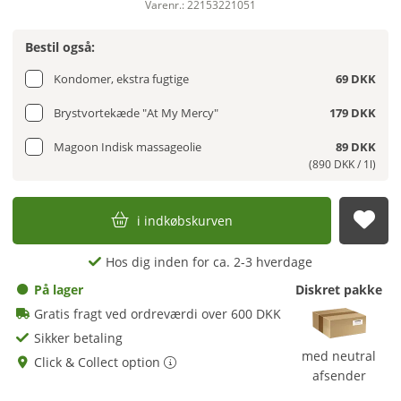
Varenr.: 22153221051
Bestil også:
Kondomer, ekstra fugtige
69 DKK
Brystvortekæde "At My Mercy"
179 DKK
Magoon Indisk massageolie
89 DKK
(890 DKK / 1l)
i indkøbskurven
afs
Hos dig inden for ca. 2-3 hverdage
På lager
Diskret pakke
Gratis fragt ved ordreværdi over 600 DKK
Sikker betaling
med neutral
Click & Collect option
afsender