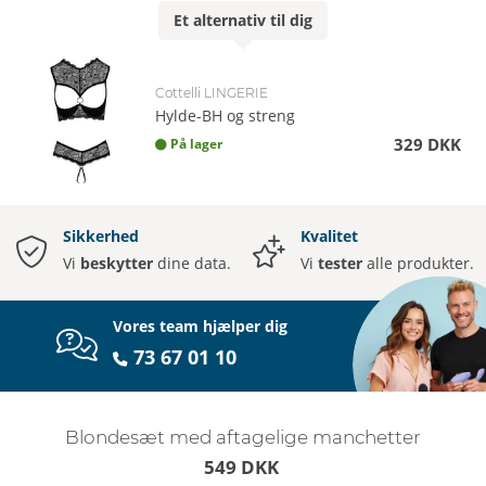
Et
alternativ
til dig
Cottelli LINGERIE
Hylde-BH og streng
329 DKK
På lager
Sikkerhed
Kvalitet
Vi
beskytter
dine data.
Vi
tester
alle produkter.
Vores team hjælper dig
73 67 01 10
Blondesæt med aftagelige manchetter
549 DKK