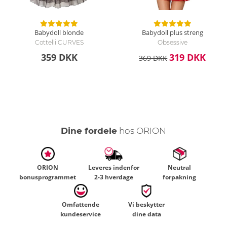
Babydoll blonde
Babydoll plus streng
Cottelli CURVES
Obsessive
359 DKK
319 DKK
369 DKK
Dine fordele
hos ORION
ORION
Leveres indenfor
Neutral
bonusprogrammet
2-3 hverdage
forpakning
Omfattende
Vi beskytter
kundeservice
dine data