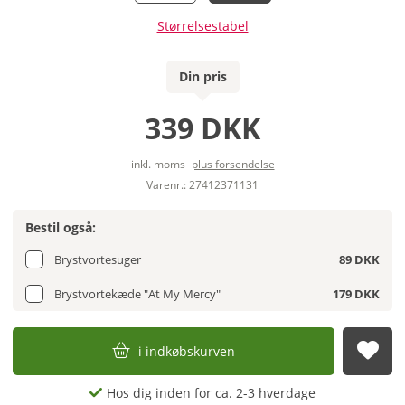
Størrelsestabel
Din pris
339 DKK
inkl. moms-
plus forsendelse
Varenr.: 27412371131
Bestil også:
Brystvortesuger
89 DKK
Brystvortekæde "At My Mercy"
179 DKK
i indkøbskurven
afs
Hos dig inden for ca. 2-3 hverdage