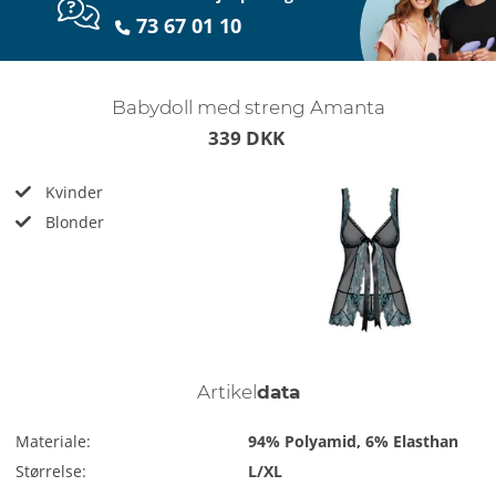
73 67 01 10
Babydoll med streng Amanta
339 DKK
Kvinder
Blonder
Artikel
data
Materiale:
94% Polyamid, 6% Elasthan
Størrelse:
L/XL