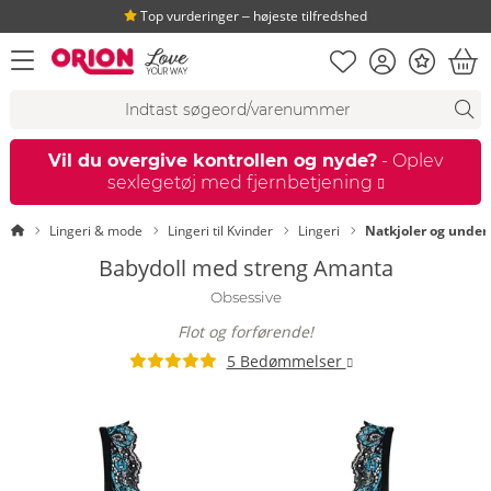
Top vurderinger ‒ højeste tilfredshed
Huskeseddel
Kundekonto
Bonus
åbn menu
Ind
Søgeforslag
Søgning
fi
Vil du overgive kontrollen og nyde?
- Oplev
sexlegetøj med fjernbetjening
Startside
Lingeri & mode
Lingeri til Kvinder
Lingeri
Natkjoler og under
Babydoll med streng Amanta
Obsessive
Flot og forførende!
5 Bedømmelser