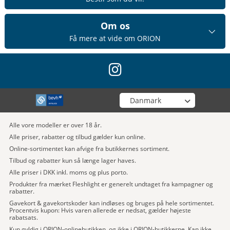
Om os
Få mere at vide om ORION
instagram
Vælg din butik
Alle vore modeller er over 18 år.
Alle priser, rabatter og tilbud gælder kun online.
Online-sortimentet kan afvige fra butikkernes sortiment.
Tilbud og rabatter kun så længe lager haves.
Alle priser i DKK inkl. moms og plus porto.
Produkter fra mærket Fleshlight er generelt undtaget fra kampagner og
rabatter.
Gavekort & gavekortskoder kan indløses og bruges på hele sortimentet.
Procentvis kupon: Hvis varen allerede er nedsat, gælder højeste
rabatsats.
Kun gyldig i ORION-onlinebutikken, og ikke i ORION-butikkerne. Kan ikke