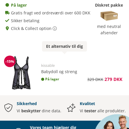
På lager
Diskret pakke
Gratis fragt ved ordreværdi over 600 DKK
Sikker betaling
med neutral
Click & Collect option
afsender
Et
alternativ
til dig
-15%
Rabat
kissable
Babydoll og streng
279 DKK
På lager
329 DKK
Sikkerhed
Kvalitet
Vi
beskytter
dine data.
Vi
tester
alle produkter.
Vores team hjælper dig