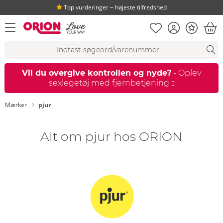
Top vurderinger ‒ højeste tilfredshed
Huskeseddel
Kundekonto
Bonus
åbn menu
Ind
Søgeforslag
Søgning
fi
Vil du overgive kontrollen og nyde?
- Oplev
sexlegetøj med fjernbetjening
Mærker
pjur
Alt om pjur hos ORION