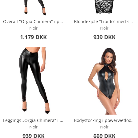
Overall "Orgia Chimera" i powerwetlook
Blondekjole "Libido" med snøring bagpå
Noir
Noir
1.179 DKK
939 DKK
Leggings „Orgia Chimera“ i powerwetlook
Bodystocking i powerwetlook med rhinsten på ståkraven
Noir
Noir
939 DKK
669 DKK