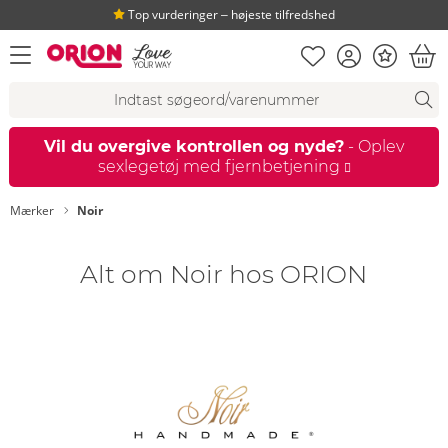
Top vurderinger ‒ højeste tilfredshed
Huskeseddel
Kundekonto
Bonus
åbn menu
Ind
Søgeforslag
Søgning
fi
Vil du overgive kontrollen og nyde?
- Oplev
sexlegetøj med fjernbetjening
Mærker
Noir
Alt om Noir hos ORION