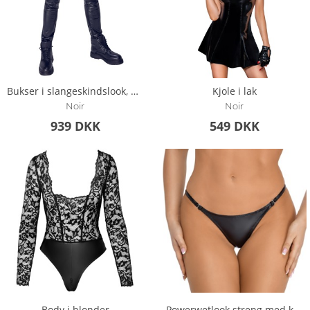
Bukser i slangeskindslook, elastiske
Kjole i lak
Noir
Noir
939 DKK
549 DKK
Body i blonder
Powerwetlook streng med kroglukning i sideåbningen