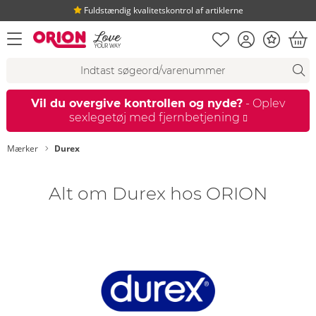
Fuldstændig kvalitetskontrol af artiklerne
Huskeseddel
Kundekonto
Bonus
åbn menu
Ind
Søgeforslag
Søgning
fi
Vil du overgive kontrollen og nyde?
- Oplev
sexlegetøj med fjernbetjening
Mærker
Durex
Alt om Durex hos ORION