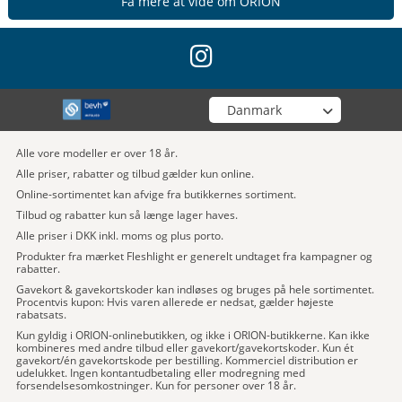
Få mere at vide om ORION
instagram
Vælg din butik
Alle vore modeller er over 18 år.
Alle priser, rabatter og tilbud gælder kun online.
Online-sortimentet kan afvige fra butikkernes sortiment.
Tilbud og rabatter kun så længe lager haves.
Alle priser i DKK inkl. moms og plus porto.
Produkter fra mærket Fleshlight er generelt undtaget fra kampagner og
rabatter.
Gavekort & gavekortskoder kan indløses og bruges på hele sortimentet.
Procentvis kupon: Hvis varen allerede er nedsat, gælder højeste
rabatsats.
Kun gyldig i ORION-onlinebutikken, og ikke i ORION-butikkerne. Kan ikke
kombineres med andre tilbud eller gavekort/gavekortskoder. Kun ét
gavekort/én gavekortskode per bestilling. Kommerciel distribution er
udelukket. Ingen kontantudbetaling eller modregning med
forsendelsesomkostninger. Kun for personer over 18 år.