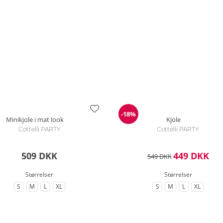
-18%
Rabat
Minikjole i mat look
Kjole
Cottelli PARTY
Cottelli PARTY
509 DKK
449 DKK
549 DKK
Størrelser
Størrelser
S
M
L
XL
S
M
L
XL
til Størrelse
til Størrelse
til Størrelse
til Størrelse
til Størrelse
til Størrelse
til Størrelse
til Større