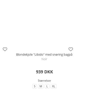
Blondekjole "Libido" med snøring bagpå
Noir
939 DKK
Størrelser
S
M
L
XL
lse
til Størrelse
til Størrelse
til Størrelse
til Størrelse