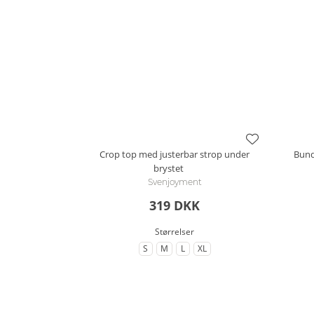
Crop top med justerbar strop under
Bund
brystet
Svenjoyment
319 DKK
Størrelser
S
M
L
XL
til Størrelse
til Størrelse
til Størrelse
til Størrelse