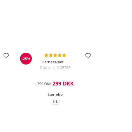
-25%
Rabat
Harness-sæt
Cottelli LINGERIE
299 DKK
399 DKK
Størrelse
S-L
lse
til Størrelse