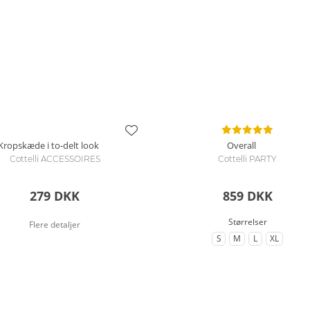
Kropskæde i to-delt look
Overall
Cottelli ACCESSOIRES
Cottelli PARTY
279 DKK
859 DKK
Størrelser
Flere detaljer
S
M
L
XL
til Størrelse
til Størrelse
til Størrelse
til Større