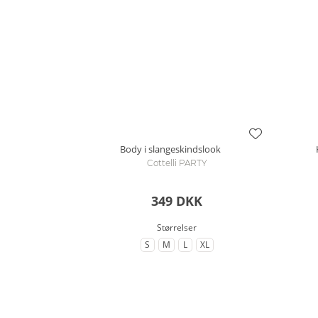
Body i slangeskindslook
Cottelli PARTY
349 DKK
Størrelser
S
M
L
XL
til Størrelse
til Størrelse
til Størrelse
til Størrelse