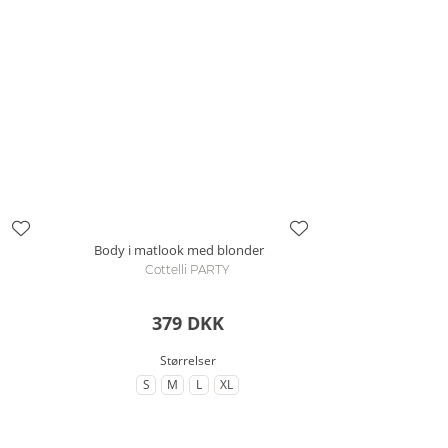
Body i matlook med blonder
Cottelli PARTY
379 DKK
Størrelser
S
M
L
XL
rrelse
til Størrelse
til Størrelse
til Størrelse
til Størrelse