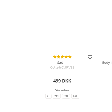
Sæt
Body i
Cottelli CURVES
499 DKK
Størrelser
XL
2XL
3XL
4XL
til Størrelse
til Størrelse
til Størrelse
til Størrelse