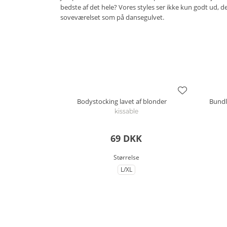
bedste af det hele? Vores styles ser ikke kun godt ud, de 
soveværelset som på dansegulvet.
Bodystocking lavet af blonder
Bundl
kissable
69 DKK
Størrelse
L/XL
til Størrelse