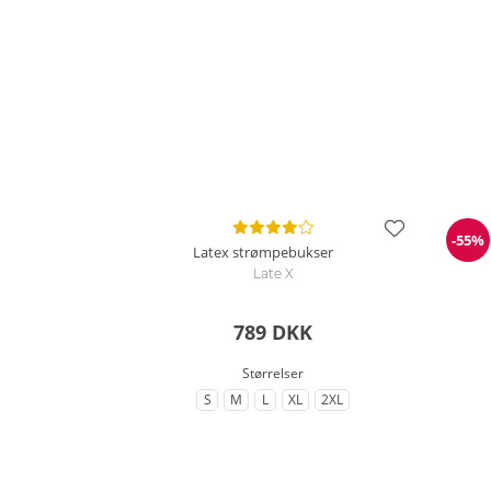
-55%
Ra
Latex strømpebukser
Late X
789 DKK
Størrelser
S
M
L
XL
2XL
til Størrelse
til Størrelse
til Størrelse
til Størrelse
til Størrelse