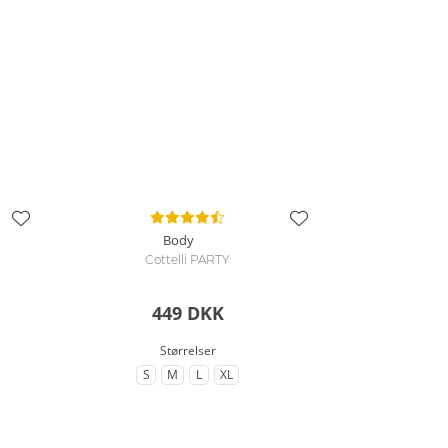
Body
Cottelli PARTY
449 DKK
Størrelser
S
M
L
XL
lse
til Størrelse
til Størrelse
til Størrelse
til Størrelse