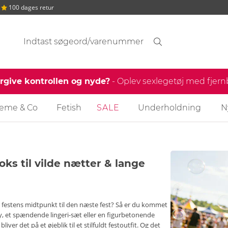
100 dages retur
Søgeforslag
Søgning
find
ergive kontrollen og nyde?
- Oplev sexlegetøj med fjer
reme & Co
Fetish
SALE
Underholdning
N
ooks til vilde nætter & lange
ære festens midtpunkt til den næste fest? Så er du kommet
dy, et spændende lingeri-sæt eller en figurbetonende
ver det på et øjeblik til et stilfuldt festoutfit. Og det