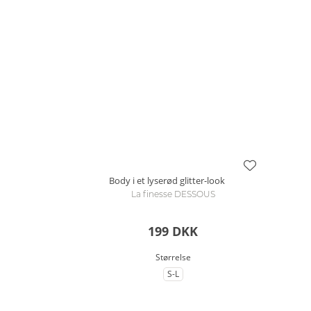
Body i et lyserød glitter-look
La finesse DESSOUS
199 DKK
Størrelse
S-L
til Størrelse