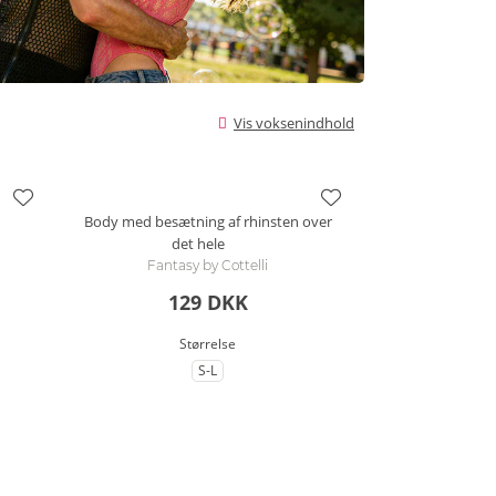
Vis voksenindhold
Body med besætning af rhinsten over
det hele
Fantasy by Cottelli
129 DKK
Størrelse
S-L
lse
til Størrelse