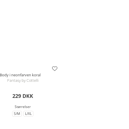
Body i neonfarven koral
Fantasy by Cottelli
229 DKK
Størrelser
S/M
L/XL
til Størrelse
til Størrelse