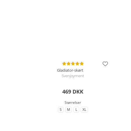
Gladiator-skørt
Svenjoyment
469 DKK
Størrelser
S
M
L
XL
til Størrelse
til Størrelse
til Størrelse
til Størrelse