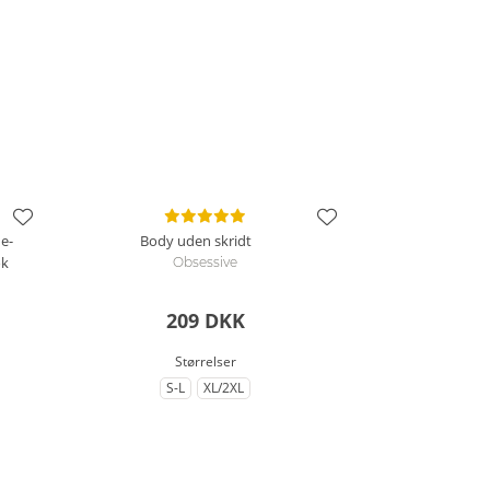
e-
Body uden skridt
ok
Obsessive
209 DKK
Størrelser
S-L
XL/2XL
til Størrelse
til Størrelse