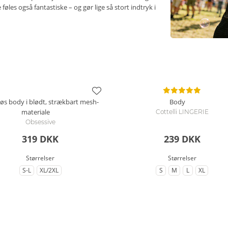
føles også fantastiske – og gør lige så stort indtryk i
øs body i blødt, strækbart mesh-
Body
materiale
Cottelli LINGERIE
Obsessive
319 DKK
239 DKK
Størrelser
Størrelser
S-L
XL/2XL
S
M
L
XL
til Størrelse
til Størrelse
til Størrelse
til Størrelse
til Størrelse
til Større