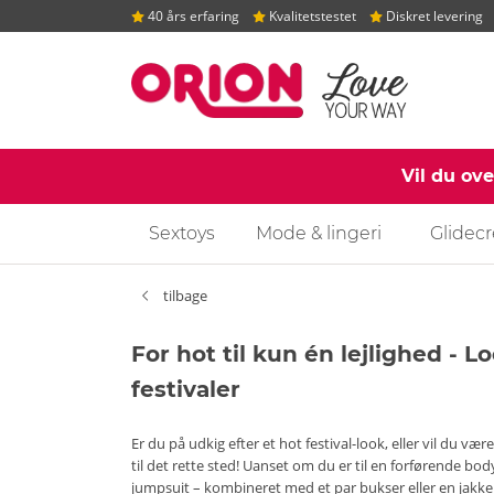
40 års erfaring
Kvalitetstestet
Diskret levering
Vil du ov
Sextoys
Mode & lingeri
Glidec
tilbage
For hot til kun én lejlighed - L
festivaler
Er du på udkig efter et hot festival-look, eller vil du v
til det rette sted! Uanset om du er til en forførende bo
jumpsuit – kombineret med et par bukser eller en jakke bli