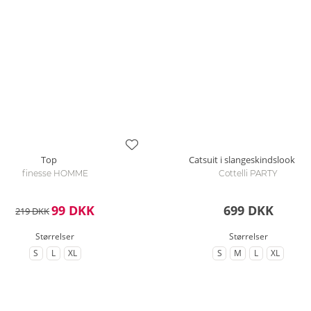
bat
Top
Catsuit i slangeskindslook
finesse HOMME
Cottelli PARTY
99 DKK
699 DKK
219 DKK
Størrelser
Størrelser
S
L
XL
S
M
L
XL
til Størrelse
til Størrelse
til Størrelse
til Størrelse
til Størrelse
til Størrelse
til Større