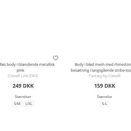
løs body i blændende metallisk
Body i blød mesh med rhineston
pink
besætning i langsgående stribe-lo
Cottelli LINGERIE
Fantasy by Cottelli
249 DKK
159 DKK
Størrelser
Størrelse
S/M
L/XL
S-L
til Størrelse
til Størrelse
til Størrelse