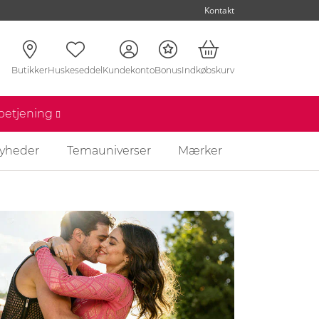
Kontakt
Butikker
Huskeseddel
Kundekonto
Bonus
Indkøbskurv
nbetjening
yheder
Temauniverser
Mærker