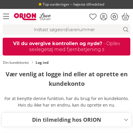
Top vurderinger ‒ højeste tilfredshed
Huskeseddel
Kundekonto
Bonus
åbn menu
Ind
Søgeforslag
Søgning
fi
Vil du overgive kontrollen og nyde?
- Oplev
sexlegetøj med fjernbetjening
Din kundekonto
Log ind
Vær venlig at logge ind eller at oprette en
kundekonto
For at benytte denne funktion, har du brug for en kundekonto.
Hvis du ikke har en endnu, kan du oprette en nu.
Din tilmelding hos ORION