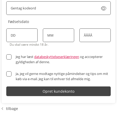
Gentag kodeord
Indtast kodeordet synligt
Fødselsdato
DD
MM
ÅÅÅÅ
Du skal være mindst 18 år.
Jeg har læst
databeskyttelseserklæringen
og acccepterer
gyldigheden af denne.
Ja, jeg vil gerne modtage nyttige påmindelser og tips om mit
køb via e-mail. Jeg kan til enhver tid afmelde mig.
Opret kundekonto
tilbage